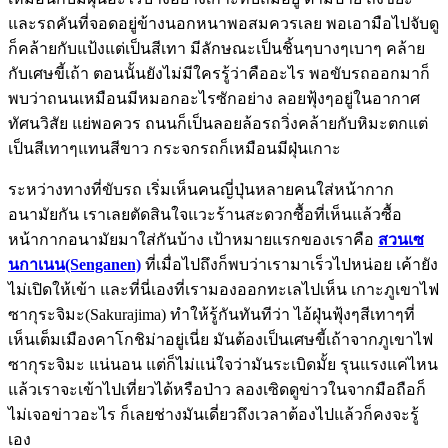
และรถคันที่จอดอยู่ข้างนอกหนาพอสมควรเลย พอเอามือไปจับดู
ก็คล้ายกับแป้งแต่เป็นสีเทา มีลักษณะเป็นชิ้นๆบางๆเบาๆ คล้าย
กับเศษขี้เถ้า ตอนนั้นยังไม่มีใครรู้ว่าคืออะไร พอขับรถออกมาก็
พบว่าถนนเหมือนมีหมอกอะไรซักอย่าง ลอยฟุ้งๆอยู่ในอากาศ
ทัศนวิสัย แย่พอควร ถนนก็เป็นลอยล้อรถวิ่งคล้ายกับหิมะตกแต่
เป็นสีเทาๆแทนสีขาว กระจกรถก็เหมือนมีฝุ่นเกาะ
ระหว่างทางที่ขับรถ เริ่มเห็นคนญี่ปุ่นหลายคนใส่หน้ากาก
อนามัยกัน เราเลยตัดสินใจแวะร้านสะดวกซื้อที่เห็นแล้วซื้อ
หน้ากากอนามัยมาใส่กันบ้าง เป้าหมายแรกของเราคือ
สวนเซ
นกาเนน(Senganen)
ที่เมื่อไปถึงก็พบว่าเรามาเร็วไปหน่อย เค้ายัง
ไม่เปิดให้เข้า และที่นี่เองที่เรามองออกทะเลไปเห็น เกาะภูเขาไฟ
ซากุระจิมะ(Sakurajima) ทำให้รู้กันทันทีว่า ไอ้ฝุ่นฟุ้งๆสีเทาๆที่
เห็นเต็มเมืองคาโกชิม่าอยู่เนี่ย มันต้องเป็นเศษขี้เถ้าจากภูเขาไฟ
ซากุระจิมะ แน่นอน แต่ก็ไม่แน่ใจว่ามันระเบิดมั้ย รุนแรงแค่ไหน
แล้วเราจะเข้าไปเที่ยวได้หรือป่าว ลองเซิดดูข่าวในจากมือถือก็
ไม่เจอข่าวอะไร ก็เลยช่างมันเดี่ยวถึงเวลาต้องไปแล้วก็คงจะรู้
เอง