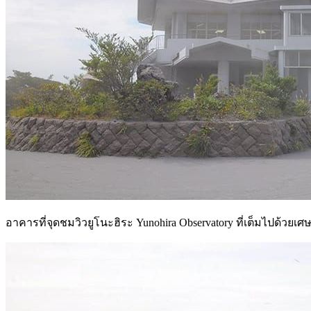
อาคารที่จุดชมวิวยูโนะฮิระ Yunohira Observatory ที่เต็มไปด้วยเศษข