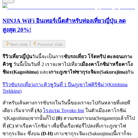
NINJA WiFi อินเทอร์เน็ตสำหรับท่องเที่ยวญี่ปุ่น ลด
สูงสุด 20%!
Next slide
Previous slide
รีวิวเที่ยวญี่ปุ่น
วันนี้จะเป็นการ
ขับรถเที่ยว โร้ดทริป ตะลอนเกาะ
คิวชู
วันนี้เป็นวันที่ 2 เราจะพาไปเที่ยว
เมืองคาโกชิม่าหรือคาโง
ชิมะ(Kagoshima)
และ
เกาะภูเขาไฟซากุระจิมะ(Sakurajima)
กัน
รีวิวขับรถเที่ยวเกาะคิวชูวันที่ 1 ปีนภูเขาไฟคิริชิม่า(Kirishima
Trekking)
สำหรับเส้นทางการขับรถในวันนี้ของเราจะไปกันหลายที่เลยที
เดียว เริ่มจากที่
(A)
โรงแรม Toyoko Inn
ในตัวเมืองคาโกชิม่
า(Kagoshima)จากนั้นก็ไป
(B)
สวนเซนกาเนน(Senganen)แล้วก็ไป
ที่
(C)
ท่าเรือคาโกชิม่า เพื่อขึ้นเรือเฟอรี่ไปลงที่เกาะภูเขาไฟ
ซากุระจิมะ ซึ่งบน
(D-H)
เกาะซากุระจิมะ(Sakurajima)นี้เราก็จะ