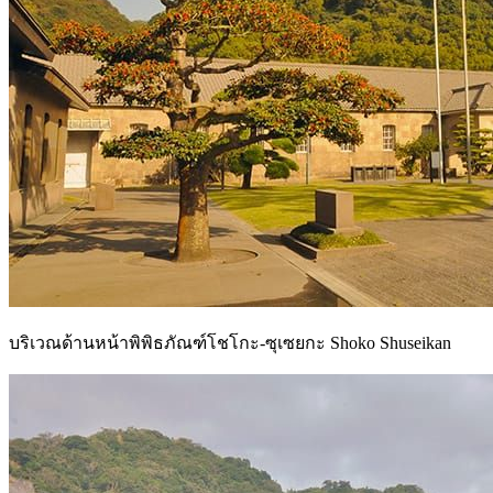
บริเวณด้านหน้าพิพิธภัณฑ์โชโกะ-ซุเซยกะ Shoko Shuseikan