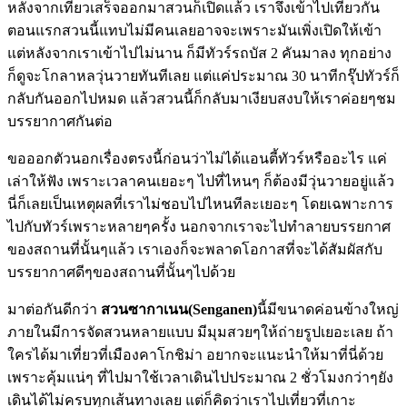
หลังจากเที่ยวเสร็จออกมาสวนก็เปิดแล้ว เราจึงเข้าไปเที่ยวกัน
ตอนแรกสวนนี้แทบไม่มีคนเลยอาจจะเพราะมันเพิ่งเปิดให้เข้า
แต่หลังจากเราเข้าไปไม่นาน ก็มีทัวร์รถบัส 2 คันมาลง ทุกอย่าง
ก็ดูจะโกลาหลวุ่นวายทันทีเลย แต่แค่ประมาณ 30 นาทีกรุ๊ปทัวร์ก็
กลับกันออกไปหมด แล้วสวนนี้ก็กลับมาเงียบสงบให้เราค่อยๆชม
บรรยากาศกันต่อ
ขอออกตัวนอกเรื่องตรงนี้ก่อนว่าไม่ได้แอนตี้ทัวร์หรืออะไร แค่
เล่าให้ฟัง เพราะเวลาคนเยอะๆ ไปที่ไหนๆ ก็ต้องมีวุ่นวายอยู่แล้ว
นี่ก็เลยเป็นเหตุผลที่เราไม่ชอบไปไหนทีละเยอะๆ โดยเฉพาะการ
ไปกับทัวร์เพราะหลายๆครั้ง นอกจากเราจะไปทำลายบรรยกาศ
ของสถานที่นั้นๆแล้ว เราเองก็จะพลาดโอกาสที่จะได้สัมผัสกับ
บรรยากาศดีๆของสถานที่นั้นๆไปด้วย
มาต่อกันดีกว่า
สวนซากาเนน(Senganen)
นี้มีขนาดค่อนข้างใหญ่
ภายในมีการจัดสวนหลายแบบ มีมุมสวยๆให้ถ่ายรูปเยอะเลย ถ้า
ใครได้มาเที่ยวที่เมืองคาโกชิม่า อยากจะแนะนำให้มาที่นี่ด้วย
เพราะคุ้มแน่ๆ ที่ไปมาใช้เวลาเดินไปประมาณ 2 ชั่วโมงกว่าๆยัง
เดินได้ไม่ครบทุกเส้นทางเลย แต่ก็คิดว่าเราไปเที่ยวที่เกาะ