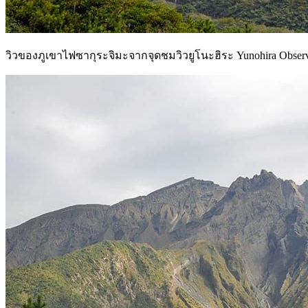
วิวของภูเขาไฟซากุระจิมะจากจุดชมวิวยูโนะฮิระ Yunohira Observ