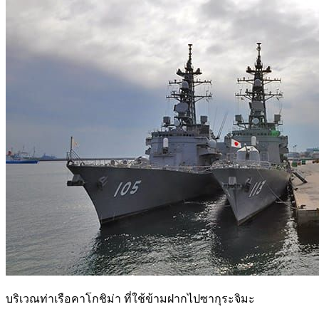
บริเวณท่าเรือคาโกชิม่า ที่ใช้ข้ามฝากไปซากุระจิมะ