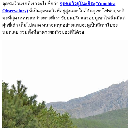
จุดชมวิวแรกที่เราจะไปชื่อว่า
จุดชมวิวยูโนะฮิระ(Yunohira
Observatory)
ที่เป็นจุดชมวิวที่อยู่สูงและใกล้กับภูเขาไฟซากุระจิ
มะที่สุด ถนนระหว่างทางที่เราขับบนบริเวณรอบภูเขาไฟนั้นมีแต่
ฝุ่นขี้เถ้า เต็มไปหมด หนาจนทุกอย่างแทบจะดูเป็นสีเทาไปซะ
หมดเลย รวมทั้งที่อาคารชมวิวของที่นี่ด้วย