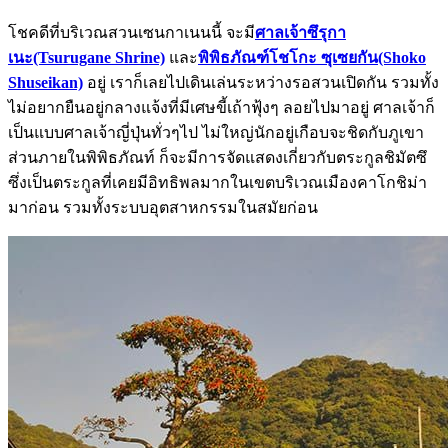
โชคดีที่บริเวณสวนเซนกาเนนนี้ จะมี
ศาลเจ้าซึรุกา
เนะ(Tsurugane Shrine)
และ
พิพิธภัณฑ์โชโกะ ซุเซยกัน(Shoko
Shuseikan)
อยู่ เราก็เลยไปเดินเล่นระหว่างรอสวนเปิดกัน รวมทั้ง
ไม่อยากยืนอยู่กลางแจ้งที่มีเศษขี้เถ้าฟุ้งๆ ลอยไปมาอยู่ ศาลเจ้าก็
เป็นแบบศาลเจ้าญี่ปุ่นทั่วๆไป ไม่ใหญ่นักอยู่เกือบจะชิดกับภูเขา
ส่วนภายในพิพิธภัณท์ ก็จะมีการจัดแสดงเกี่ยวกับตระกูลชิมัตซึ
ซึ่งเป็นตระกูลที่เคยมีอิทธิพลมากในเขตบริเวณเมืองคาโกชิม่า
มาก่อน รวมทั้งระบบอุตสาหกรรมในสมัยก่อน