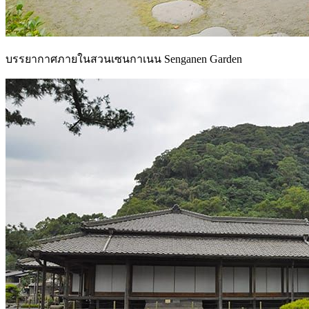
บรรยากาศภายในสวนเซนกาเนน Senganen Garden