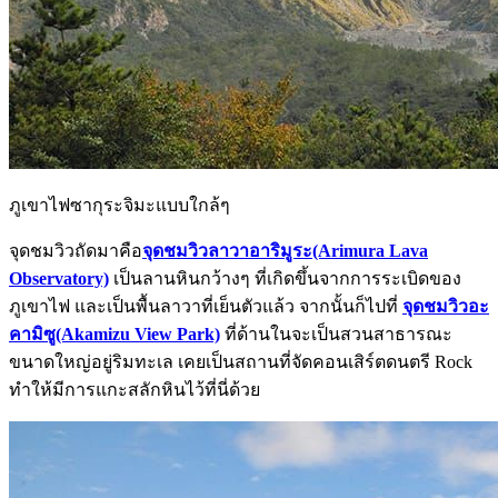
ภูเขาไฟซากุระจิมะแบบใกล้ๆ
จุดชมวิวถัดมาคือ
จุดชมวิวลาวาอาริมูระ(Arimura Lava
Observatory)
เป็นลานหินกว้างๆ ที่เกิดขึ้นจากการระเบิดของ
ภูเขาไฟ และเป็นพื้นลาวาที่เย็นตัวแล้ว จากนั้นก็ไปที่
จุดชมวิวอะ
คามิซู(Akamizu View Park)
ที่ด้านในจะเป็นสวนสาธารณะ
ขนาดใหญ่อยู่ริมทะเล เคยเป็นสถานที่จัดคอนเสิร์ตดนตรี Rock
ทำให้มีการแกะสลักหินไว้ที่นี่ด้วย