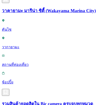
วาคายามะ มารีน่า ซิตี้ (Wakayama Marina City)
คันไซ
วากายามะ
สถานที่ท่องเที่ยว
ช้อปปิ้ง
รวมสินค้ายอดฮิตใน Bic camera ครบจบทุกหมวด