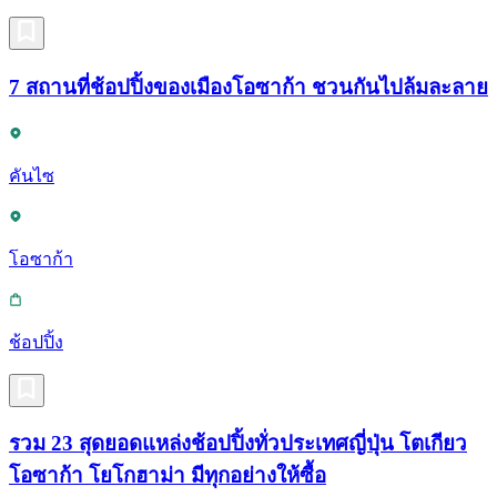
7 สถานที่ช้อปปิ้งของเมืองโอซาก้า ชวนกันไปล้มละลาย
คันไซ
โอซาก้า
ช้อปปิ้ง
รวม 23 สุดยอดแหล่งช้อปปิ้งทั่วประเทศญี่ปุ่น โตเกียว
โอซาก้า โยโกฮาม่า มีทุกอย่างให้ซื้อ