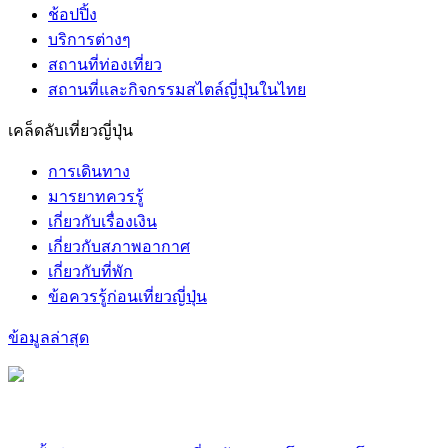
ช้อปปิ้ง
บริการต่างๆ
สถานที่ท่องเที่ยว
สถานที่และกิจกรรมสไตล์ญี่ปุ่นในไทย
เคล็ดลับเที่ยวญี่ปุ่น
การเดินทาง
มารยาทควรรู้
เกี่ยวกับเรื่องเงิน
เกี่ยวกับสภาพอากาศ
เกี่ยวกับที่พัก
ข้อควรรู้ก่อนเที่ยวญี่ปุ่น
ข้อมูลล่าสุด