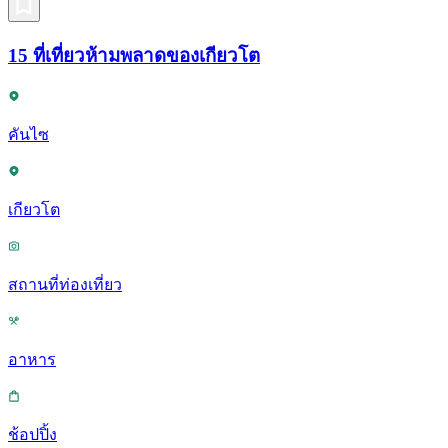
15 ที่เที่ยวห้ามพลาดของเกียวโต
คันไซ
เกียวโต
สถานที่ท่องเที่ยว
อาหาร
ช้อปปิ้ง