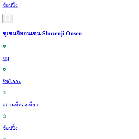
ช้อปปิ้ง
ซูเซนจิออนเซน Shuzenji Onsen
ชูบุ
ชิซุโอกะ
สถานที่ท่องเที่ยว
ช้อปปิ้ง