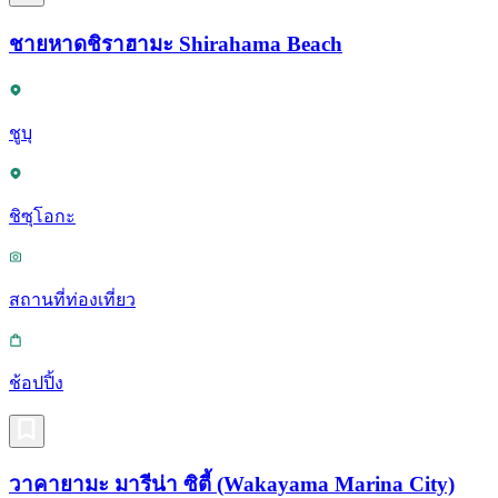
ชายหาดชิราฮามะ Shirahama Beach
ชูบุ
ชิซุโอกะ
สถานที่ท่องเที่ยว
ช้อปปิ้ง
วาคายามะ มารีน่า ซิตี้ (Wakayama Marina City)