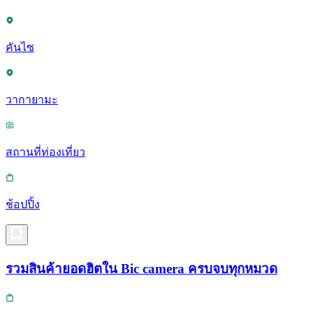
คันไซ
วากายามะ
สถานที่ท่องเที่ยว
ช้อปปิ้ง
รวมสินค้ายอดฮิตใน Bic camera ครบจบทุกหมวด