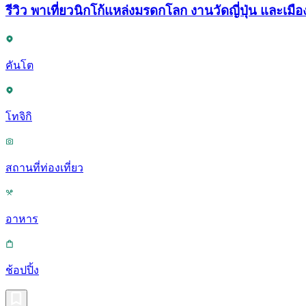
รีวิว พาเที่ยวนิกโก้แหล่งมรดกโลก งานวัดญี่ปุ่น และเมือง
คันโต
โทจิกิ
สถานที่ท่องเที่ยว
อาหาร
ช้อปปิ้ง