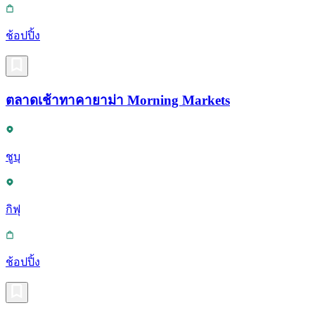
ช้อปปิ้ง
ตลาดเช้าทาคายาม่า Morning Markets
ชูบุ
กิฟุ
ช้อปปิ้ง