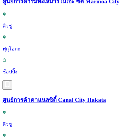
ศูนย์การค้าริมทะเลมาริโนเอะ ซิตี้ Marinoa City
คิวชู
ฟุกุโอกะ
ช้อปปิ้ง
ศูนย์การค้าคาแนลซิตี้ Canal City Hakata
คิวชู