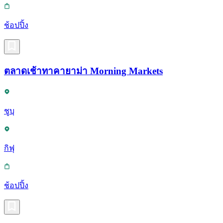
ช้อปปิ้ง
ตลาดเช้าทาคายาม่า Morning Markets
ชูบุ
กิฟุ
ช้อปปิ้ง