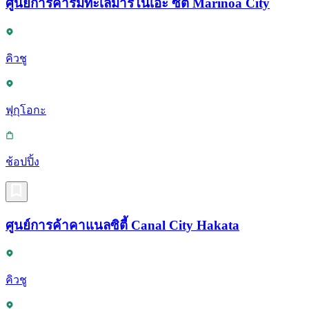
ศูนย์การค้าริมทะเลมาริโนเอะ ซิตี้ Marinoa City
คิวชู
ฟุกุโอกะ
ช้อปปิ้ง
ศูนย์การค้าคาแนลซิตี้ Canal City Hakata
คิวชู