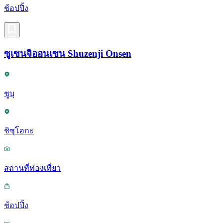
ช้อปปิ้ง
ซูเซนจิออนเซน Shuzenji Onsen
ชูบุ
ชิซุโอกะ
สถานที่ท่องเที่ยว
ช้อปปิ้ง