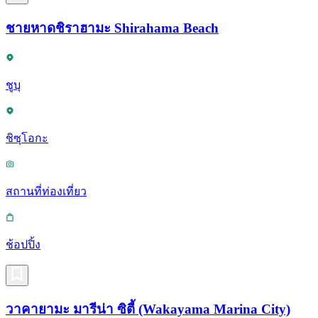
ชายหาดชิราฮามะ Shirahama Beach
ชูบุ
ชิซุโอกะ
สถานที่ท่องเที่ยว
ช้อปปิ้ง
วาคายามะ มารีน่า ซิตี้ (Wakayama Marina City)