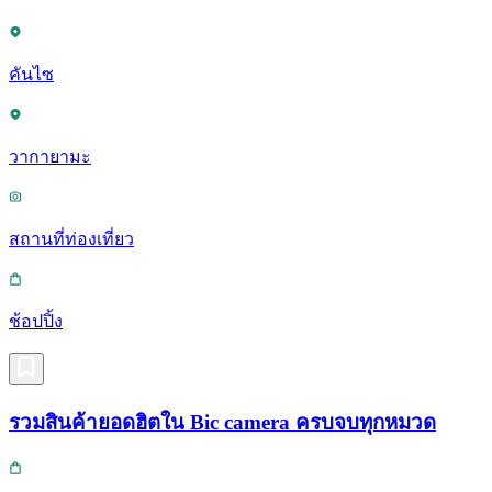
คันไซ
วากายามะ
สถานที่ท่องเที่ยว
ช้อปปิ้ง
รวมสินค้ายอดฮิตใน Bic camera ครบจบทุกหมวด