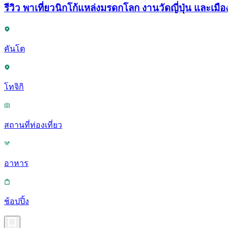
รีวิว พาเที่ยวนิกโก้แหล่งมรดกโลก งานวัดญี่ปุ่น และเมือง
คันโต
โทจิกิ
สถานที่ท่องเที่ยว
อาหาร
ช้อปปิ้ง