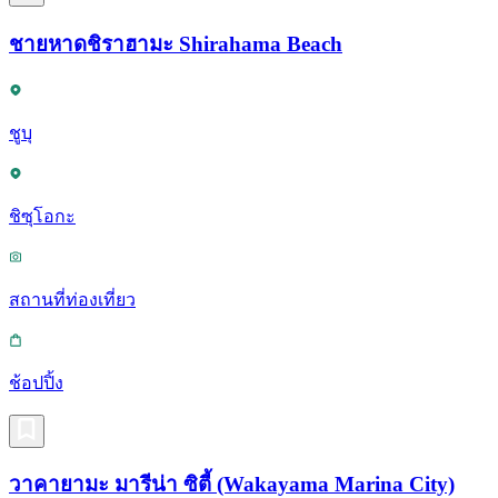
ชายหาดชิราฮามะ Shirahama Beach
ชูบุ
ชิซุโอกะ
สถานที่ท่องเที่ยว
ช้อปปิ้ง
วาคายามะ มารีน่า ซิตี้ (Wakayama Marina City)