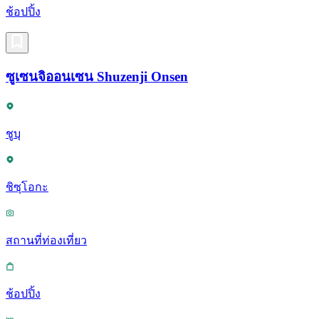
ช้อปปิ้ง
ซูเซนจิออนเซน Shuzenji Onsen
ชูบุ
ชิซุโอกะ
สถานที่ท่องเที่ยว
ช้อปปิ้ง