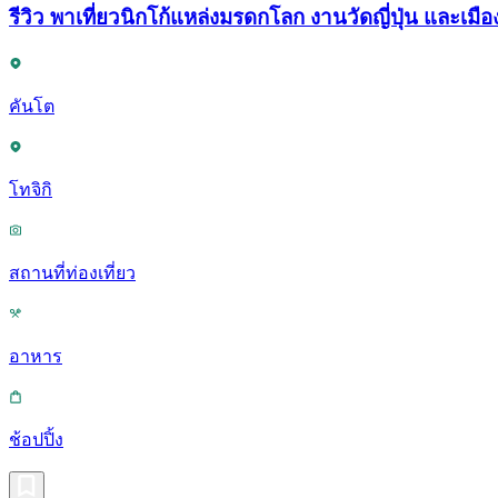
รีวิว พาเที่ยวนิกโก้แหล่งมรดกโลก งานวัดญี่ปุ่น และเมือง
คันโต
โทจิกิ
สถานที่ท่องเที่ยว
อาหาร
ช้อปปิ้ง