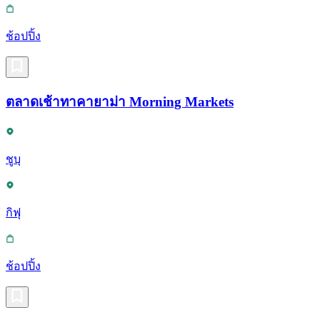
ช้อปปิ้ง
ตลาดเช้าทาคายาม่า Morning Markets
ชูบุ
กิฟุ
ช้อปปิ้ง