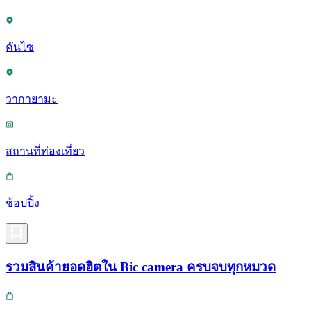
คันไซ
วากายามะ
สถานที่ท่องเที่ยว
ช้อปปิ้ง
รวมสินค้ายอดฮิตใน Bic camera ครบจบทุกหมวด