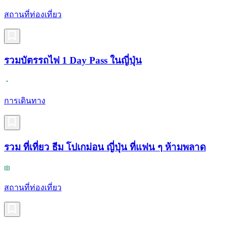
สถานที่ท่องเที่ยว
รวมบัตรรถไฟ 1 Day Pass ในญี่ปุ่น
การเดินทาง
รวม ที่เที่ยว ธีม โปเกม่อน ญี่ปุ่น ที่แฟน ๆ ห้ามพลาด
สถานที่ท่องเที่ยว