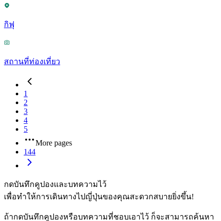
กิฟุ
สถานที่ท่องเที่ยว
1
2
3
4
5
More pages
144
กดบันทึกคูปองและบทความไว้
เพื่อทำให้การเดินทางไปญี่ปุ่นของคุณสะดวกสบายยิ่งขึ้น!
ถ้ากดบันทึกคูปองหรือบทความที่ชอบเอาไว้ ก็จะสามารถค้นหา