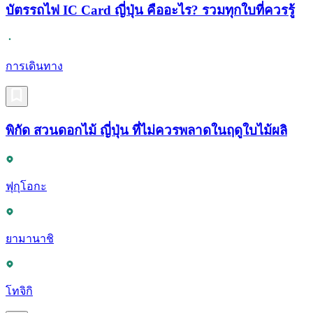
บัตรรถไฟ IC Card ญี่ปุ่น คืออะไร? รวมทุกใบที่ควรรู้
การเดินทาง
พิกัด สวนดอกไม้ ญี่ปุ่น ที่ไม่ควรพลาดในฤดูใบไม้ผลิ
ฟุกุโอกะ
ยามานาชิ
โทจิกิ