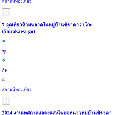
สถานที่ท่องเที่ยว
7 จุดเที่ยวห้ามพลาดในหมู่บ้านชิราคาวาโกะ
(Shirakawa-go)
ชูบุ
กิฟุ
สถานที่ท่องเที่ยว
2024 งานเทศกาลแสดงแสงไฟฤดูหนาวหมู่บ้านชิราคา