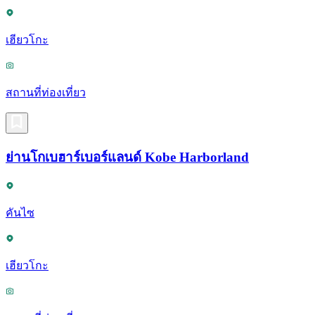
เฮียวโกะ
สถานที่ท่องเที่ยว
ย่านโกเบฮาร์เบอร์แลนด์ Kobe Harborland
คันไซ
เฮียวโกะ