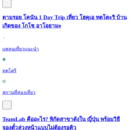
ตามรอย โคนัน 1 Day Trip เที่ยว โฮคุเอ ทตโตะริ บ้าน
เกิดของ โกโช อาโอยามะ
แพลนเที่ยวแนะนำ
ทตโตริ
สถานที่ท่องเที่ยว
TeamLab คืออะไร? พิกัดสาขาดังใน ญี่ปุ่น พร้อมวิธี
จองตั๋วล่วงหน้าแบบไม่ต้องรอคิว