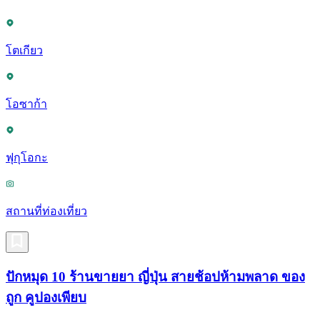
โตเกียว
โอซาก้า
ฟุกุโอกะ
สถานที่ท่องเที่ยว
ปักหมุด 10 ร้านขายยา ญี่ปุ่น สายช้อปห้ามพลาด ของ
ถูก คูปองเพียบ