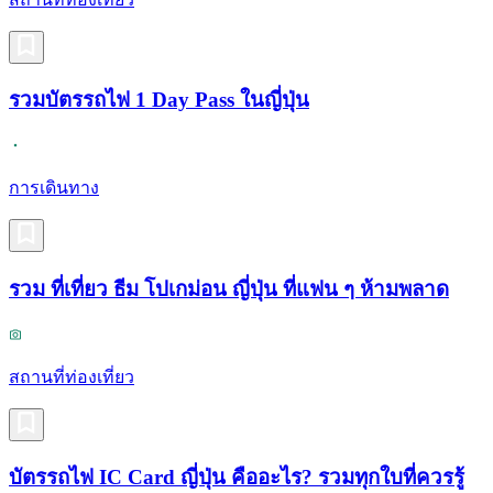
รวมบัตรรถไฟ 1 Day Pass ในญี่ปุ่น
การเดินทาง
รวม ที่เที่ยว ธีม โปเกม่อน ญี่ปุ่น ที่แฟน ๆ ห้ามพลาด
สถานที่ท่องเที่ยว
บัตรรถไฟ IC Card ญี่ปุ่น คืออะไร? รวมทุกใบที่ควรรู้