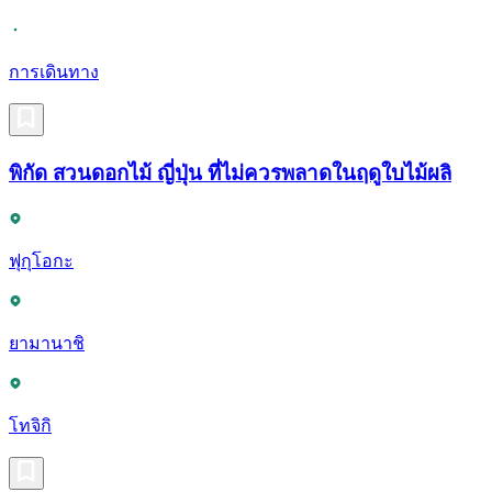
การเดินทาง
พิกัด สวนดอกไม้ ญี่ปุ่น ที่ไม่ควรพลาดในฤดูใบไม้ผลิ
ฟุกุโอกะ
ยามานาชิ
โทจิกิ