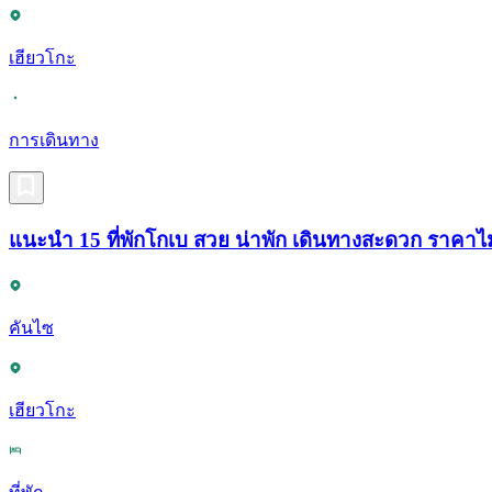
เฮียวโกะ
การเดินทาง
แนะนำ 15 ที่พักโกเบ สวย น่าพัก เดินทางสะดวก ราคาไ
คันไซ
เฮียวโกะ