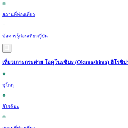
สถานที่ท่องเที่ยว
ข้อควรรู้ก่อนเที่ยวญี่ปุ่น
เที่ยวเกาะกระต่าย โอคุโนะชิมะ (Okunoshima) ฮิโรชิม่
ชูโกกุ
ฮิโรชิมะ
สถานที่ท่องเที่ยว