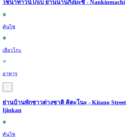
ไชน่าทาวน์โกเบ ย่านนานกิ่งมะชิ - Nankinmachi
คันไซ
เฮียวโกะ
อาหาร
ย่านบ้านพักชาวต่างชาติ คิตะโนะ - Kitano Street
Ijinkan
คันไซ