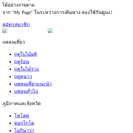
ได้อย่างง่ายดาย
จาก "My Page" ในระหว่างการเดินทาง ลองใช้กันดูนะ!
สมัครสมาชิก
แพลนเที่ยว
ฤดูใบไม้ผลิ
ฤดูร้อน
ฤดูใบไม้ร่วง
ฤดูหนาว
แพลนเที่ยวแนะนำ
แพลนทั่วไป
ภูมิภาคและจังหวัด
โทโฮคุ
ฮอกไกโด
โอกินาว่า