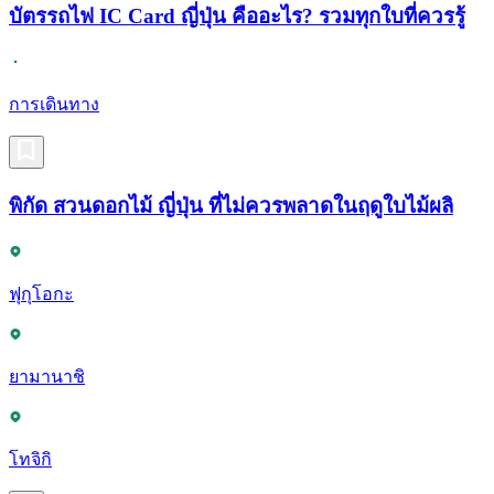
บัตรรถไฟ IC Card ญี่ปุ่น คืออะไร? รวมทุกใบที่ควรรู้
การเดินทาง
พิกัด สวนดอกไม้ ญี่ปุ่น ที่ไม่ควรพลาดในฤดูใบไม้ผลิ
ฟุกุโอกะ
ยามานาชิ
โทจิกิ