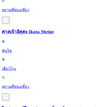
สถานที่ท่องเที่ยว
ศาลเจ้าอิคุตะ Ikuta Shrine
คันไซ
เฮียวโกะ
สถานที่ท่องเที่ยว