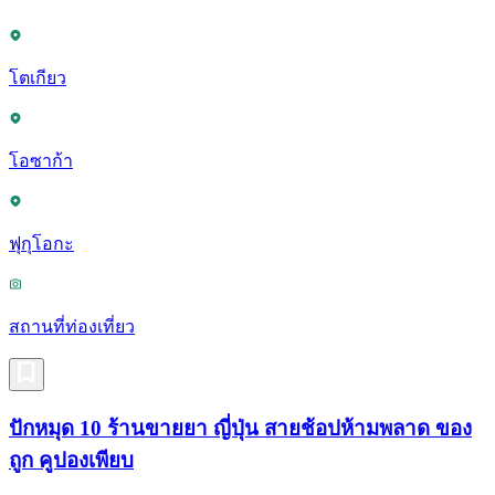
โตเกียว
โอซาก้า
ฟุกุโอกะ
สถานที่ท่องเที่ยว
ปักหมุด 10 ร้านขายยา ญี่ปุ่น สายช้อปห้ามพลาด ของ
ถูก คูปองเพียบ