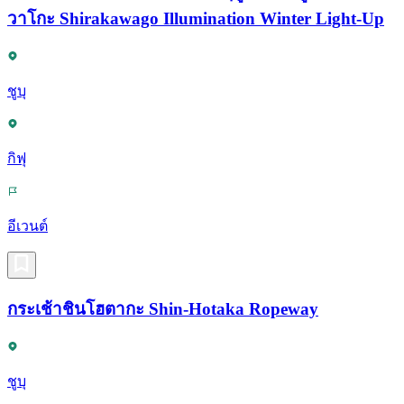
วาโกะ Shirakawago Illumination Winter Light-Up
ชูบุ
กิฟุ
อีเวนต์
กระเช้าชินโฮตากะ Shin-Hotaka Ropeway
ชูบุ