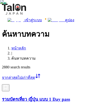
เข้าสู่ระบบ
คูปอง
ค้นหาบทความ
หน้าหลัก
|
ค้นหาบทความ
2880
search results
จากล่าสุดไปเก่าที่สุด
รวมบัตรเที่ยว ญี่ปุ่น แบบ 1 Day pass