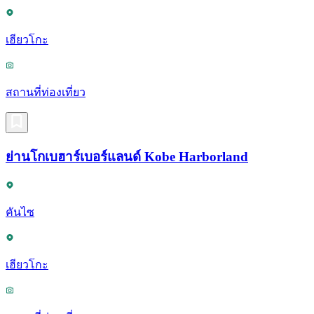
เฮียวโกะ
สถานที่ท่องเที่ยว
ย่านโกเบฮาร์เบอร์แลนด์ Kobe Harborland
คันไซ
เฮียวโกะ