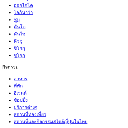
ฮอกไกโด
โอกินาว่า
ชูบุ
คันโต
คันไซ
คิวชู
ชิโกกุ
ชูโกกุ
กิจกรรม
อาหาร
ที่พัก
อีเวนต์
ช้อปปิ้ง
บริการต่างๆ
สถานที่ท่องเที่ยว
สถานที่และกิจกรรมสไตล์ญี่ปุ่นในไทย