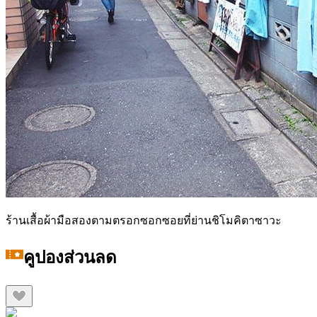
ร้านเสื้อผ้ามือสองตามตรอกซอกซอยที่ย่านชิโมคิตาซาวะ
คูปองส่วนลด