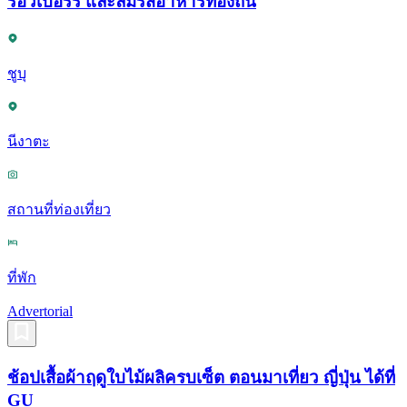
รอว์เบอร์รี่ และลิ้มรสอาหารท้องถิ่น
ชูบุ
นีงาตะ
สถานที่ท่องเที่ยว
ที่พัก
Advertorial
ช้อปเสื้อผ้าฤดูใบไม้ผลิครบเซ็ต ตอนมาเที่ยว ญี่ปุ่น ได้ที่
GU