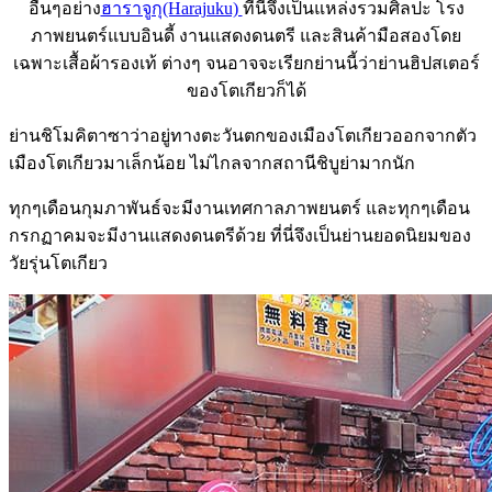
อื่นๆอย่าง
ฮาราจูกุ(Harajuku)
ที่นี่จึงเป็นแหล่งรวมศิลปะ โรง
ภาพยนตร์แบบอินดี้ งานแสดงดนตรี และสินค้ามือสองโดย
เฉพาะเสื้อผ้ารองเท้ ต่างๆ จนอาจจะเรียกย่านนี้ว่าย่านฮิปสเตอร์
ของโตเกียวก็ได้
ย่านชิโมคิตาซาว่าอยู่ทางตะวันตกของเมืองโตเกียวออกจากตัว
เมืองโตเกียวมาเล็กน้อย ไม่ไกลจากสถานีชิบูย่ามากนัก
ทุกๆเดือนกุมภาพันธ์จะมีงานเทศกาลภาพยนตร์ และทุกๆเดือน
กรกฏาคมจะมีงานแสดงดนตรีด้วย ที่นี่จึงเป็นย่านยอดนิยมของ
วัยรุ่นโตเกียว