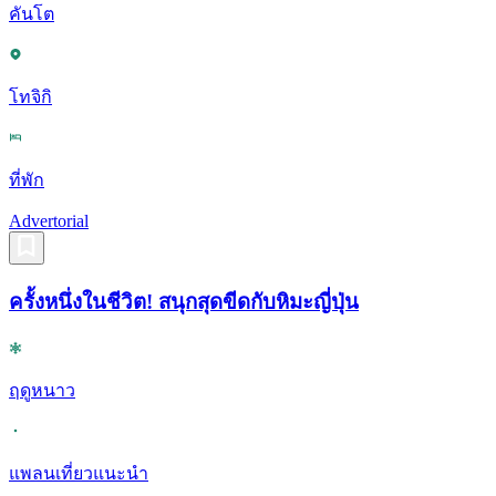
คันโต
โทจิกิ
ที่พัก
Advertorial
ครั้งหนึ่งในชีวิต! สนุกสุดขีดกับหิมะญี่ปุ่น
ฤดูหนาว
แพลนเที่ยวแนะนำ