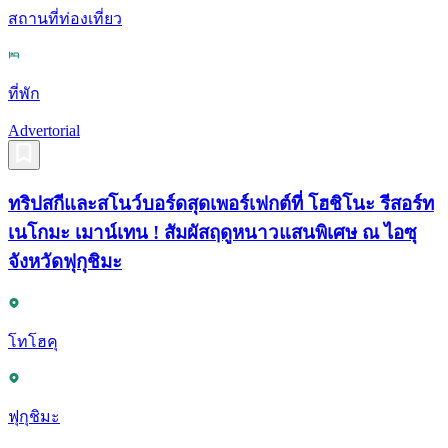
สถานที่ท่องเที่ยว
ที่พัก
Advertorial
ทริปสกีและสโนว์บอร์ดสุดเพอร์เฟกต์ที่ โฮชิโนะ รีสอร์ท
เนโกมะ เมาน์เทน ! สัมผัสฤดูหนาวแสนพิเศษ ณ ไอซุ
จังหวัดฟุกุชิมะ
โทโฮคุ
ฟุกุชิมะ