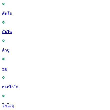
คันโต
คันไซ
คิวชู
ชูบุ
ฮอกไกโด
โทโฮคุ