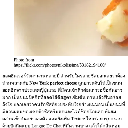
Photo from
https://flickr.com/photos/nikolissima/53182194100/
ฮอตฮิตเว่อร์วังมานานหลายปี สำหรับใครสายชีสบอกเลยว่าต้อง
ห้ามพลาดกับ
New York perfect cheese
ถูกยกระดับให้เป็นขนม
ยอดฮิตจากประเทศญี่ปุ่นเลย ที่มีคนเข้าคิวต่อแถวรอซื้อกันยาว
มาก เป็นขนมบิสกิตที่สอดไส้ชีสสูตรเข้มข้น ทานแล้วฟินอร่อย
ถึงใจ บอกเลยว่าคนรักชีสต้องประทับใจอย่างแน่นอน เป็นขนมที่
มีส่วนผสมของเชดด้าชีสครีมสดและไวท์ช็อกโกแลต ที่ผสม
ผสานเข้ากันอย่างลงตัว แถมยังเพิ่ม Texture ให้อร่อยกรุบกรอบ
ด้วยบิสกิตแบบ Langue De Chat ที่มีความบาง แล้วได้กลิ่นหอม