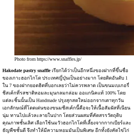
Photo from https://www.snaffles.jp/
Hakodate pastry snaffle
เรียกได้ว่าเป็นอีกหนึ่งของฝากที่ขึ้นชื่อ
ของเกาะฮอกไกโด ประเทศญี่ปุ่นเป็นอย่างมาก โดยติดอันดับ 1
ใน 7 ของฝากยอดฮิตที่บอกเลยว่าไม่ควรพลาด เป็นขนมเบเกอรี่
ชีสเค้กที่รสชาติหอมละมุนกลมกล่อม ออแกนิคแท้ 100% โดย
แต่ละชิ้นนั้นเป็น Handmade ปรุงสุกสดใหม่ออกจากเตาทุกวัน
เอกลักษณ์ที่โดดเด่นของขนมชีสเค้กนี้คือจะให้เนื้อสัมผัสที่เนียน
นุ่ม ทานไปแล้วละลายในปาก โดยส่วนผสมที่คัดสรรวัตถุดิบ
คุณภาพชั้นเลิศ เลือกใช้นมวัวฮอกไกโดที่เลี้ยงจากกากเบียร์และ
ธัญพืชชั้นดี จึงทำให้มีความหอมมันเป็นพิเศษ อีกทั้งยังคัดไข่ไก่