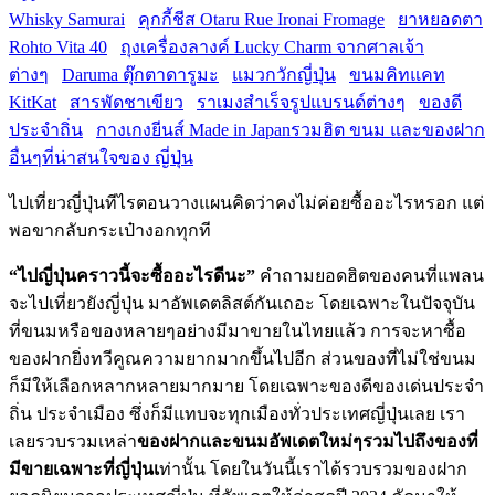
Whisky Samurai
คุกกี้ชีส Otaru Rue Ironai Fromage
ยาหยอดตา
Rohto Vita 40
ถุงเครื่องลางค์ Lucky Charm จากศาลเจ้า
ต่างๆ
Daruma ตุ๊กตาดารูมะ
แมวกวักญี่ปุ่น
ขนมคิทแคท
KitKat
สารพัดชาเขียว
ราเมงสำเร็จรูปแบรนด์ต่างๆ
ของดี
ประจำถิ่น
กางเกงยีนส์ Made in Japan
รวมฮิต ขนม และของฝาก
อื่นๆที่น่าสนใจของ ญี่ปุ่น
ไปเที่ยวญี่ปุ่นทีไรตอนวางแผนคิดว่าคงไม่ค่อยซื้ออะไรหรอก แต่
พอขากลับกระเป๋างอกทุกที
“ไปญี่ปุ่นคราวนี้จะซื้ออะไรดีนะ”
คำถามยอดฮิตของคนที่แพลน
จะไปเที่ยวยังญี่ปุ่น มาอัพเดตลิสต์กันเถอะ โดยเฉพาะในปัจจุบัน
ที่ขนมหรือของหลายๆอย่างมีมาขายในไทยแล้ว การจะหาซื้อ
ของฝากยิ่งทวีคูณความยากมากขึ้นไปอีก ส่วนของที่ไม่ใช่ขนม
ก็มีให้เลือกหลากหลายมากมาย โดยเฉพาะของดีของเด่นประจำ
ถิ่น ประจำเมือง ซึ่งก็มีแทบจะทุกเมืองทั่วประเทศญี่ปุ่นเลย เรา
เลยรวบรวมเหล่า
ของฝากและขนมอัพเดตใหม่ๆรวมไปถึงของที่
มีขายเฉพาะที่ญี่ปุ่นเ
ท่านั้น โดยในวันนี้เราได้รวบรวมของฝาก