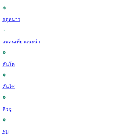
ฤดูหนาว
แพลนเที่ยวแนะนำ
คันโต
คันไซ
คิวชู
ชูบุ