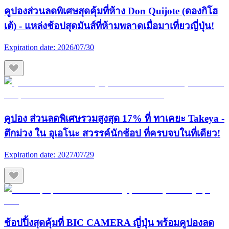
คูปองส่วนลดพิเศษสุดคุ้มที่ห้าง Don Quijote (ดองกิโฮ
เต้) - แหล่งช้อปสุดมันส์ที่ห้ามพลาดเมื่อมาเที่ยวญี่ปุ่น!
Expiration date:
2026/07/30
คูปอง ส่วนลดพิเศษรวมสูงสุด 17% ที่ ทาเคยะ Takeya -
ตึกม่วง ใน อุเอโนะ สวรรค์นักช้อป ที่ครบจบในที่เดียว!
Expiration date:
2027/07/29
ช้อปปิ้งสุดคุ้มที่ BIC CAMERA ญี่ปุ่น พร้อมคูปองลด