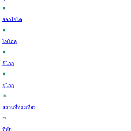
ฮอกไกโด
โทโฮคุ
ชิโกกุ
ชูโกกุ
สถานที่ท่องเที่ยว
ที่พัก