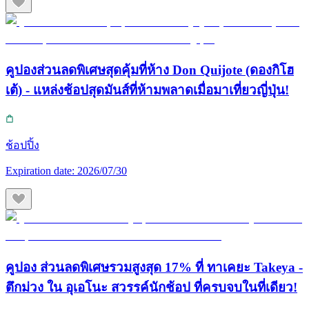
คูปองส่วนลดพิเศษสุดคุ้มที่ห้าง Don Quijote (ดองกิโฮ
เต้) - แหล่งช้อปสุดมันส์ที่ห้ามพลาดเมื่อมาเที่ยวญี่ปุ่น!
ช้อปปิ้ง
Expiration date:
2026/07/30
คูปอง ส่วนลดพิเศษรวมสูงสุด 17% ที่ ทาเคยะ Takeya -
ตึกม่วง ใน อุเอโนะ สวรรค์นักช้อป ที่ครบจบในที่เดียว!