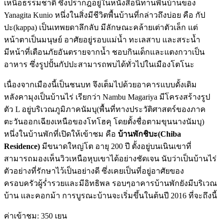
เหนือธรรมชาติ ซึ่งปรากฎอยู่ในหนังสือนิทานพื้นบ้านของ
Yanagita Kunio หนึ่งในสิ่งมีชีวิตพื้นบ้านที่กล่าวถึงบ่อย คือ กัป
ปะ(kappa) เป็นเทพยดาลึกลับ มีลักษณะคล้ายเต่าตัวเล็ก แต่
หน้าตาเป็นมนุษย์ อาศัยอยู่รอบแม่น้ำ ทะเลสาบ และสระน้ำ
มีหน้าที่เตือนภัยอันตรายจากน้ำ ชอบกินเด็กและแตงกวาเป็น
อาหาร ซึ่งรูปปั้นกัปปะสามารถพบได้ทั่วไปในเมืองโตโนะ
เนื่องจากเมืองนี้เป็นชนบท จึงเต็มไปด้วยอาคารแบบดั้งเดิม
หลังคามุงเป็นบ้านไร่ เรียกว่า Nambu Magariya มีโครงสร้างรูป
ตัว L อยู่บริเวณภูมิภาคนัมบุ(พื้นที่ทางประวัติศาสตร์ของภาค
ตะวันออกเฉียงเหนือของโทโฮคุ โดยตั้งชื่อตามขุนนางนัมบุ)
หนึ่งในบ้านพักที่เปิดให้เข้าชม คือ
บ้านพักชิบะ(Chiba
Residence)
มีขนาดใหญ่โต อายุ 200 ปี ตั้งอยู่บนเนินเขาที่
สามารถมองเห็นวิวเหนือหุบเขาได้อย่างชัดเจน นับว่าเป็นบ้านไร่
ตัวอย่างที่รักษาไว้เป็นอย่างดี ซึ่งเคยเป็นที่อยู่อาศัยของ
ครอบครัวผู้ร่ำรวยและมีอิทธิพล รอบๆอาคารบ้านพักยังมีบริเวณ
บ้าน และคอกม้า การบูรณะบ้านจะเริ่มขึ้นในต้นปี 2016 ที่จะถึงนี้
ค่าเข้าชม: 350 เยน