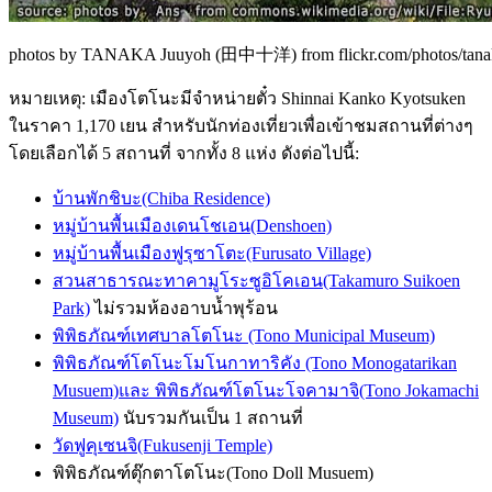
photos by TANAKA Juuyoh (田中十洋) from flickr.com/photos/tanak
หมายเหตุ: เมืองโตโนะมีจำหน่ายตั๋ว Shinnai Kanko Kyotsuken
ในราคา 1,170 เยน สำหรับนักท่องเที่ยวเพื่อเข้าชมสถานที่ต่างๆ
โดยเลือกได้ 5 สถานที่ จากทั้ง 8 แห่ง ดังต่อไปนี้:
บ้านพักชิบะ(Chiba Residence)
หมู่บ้านพื้นเมืองเดนโชเอน(Denshoen)
หมู่บ้านพื้นเมืองฟูรุซาโตะ(Furusato Village)
สวนสาธารณะทาคามูโระซูอิโคเอน(Takamuro Suikoen
Park)
ไม่รวมห้องอาบน้ำพุร้อน
พิพิธภัณฑ์เทศบาลโตโนะ (Tono Municipal Museum)
พิพิธภัณฑ์โตโนะโมโนกาทาริคัง (Tono Monogatarikan
Musuem)และ พิพิธภัณฑ์โตโนะโจคามาจิ(Tono Jokamachi
Museum)
นับรวมกันเป็น 1 สถานที่
วัดฟูคุเซนจิ(Fukusenji Temple)
พิพิธภัณฑ์ตุ๊กตาโตโนะ(Tono Doll Musuem)