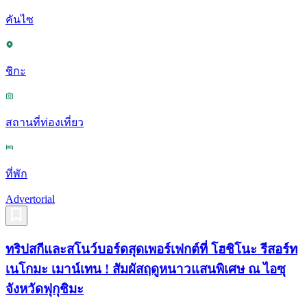
คันไซ
ชิกะ
สถานที่ท่องเที่ยว
ที่พัก
Advertorial
ทริปสกีและสโนว์บอร์ดสุดเพอร์เฟกต์ที่ โฮชิโนะ รีสอร์ท
เนโกมะ เมาน์เทน ! สัมผัสฤดูหนาวแสนพิเศษ ณ ไอซุ
จังหวัดฟุกุชิมะ