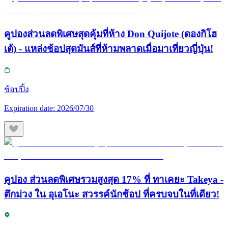
คูปองส่วนลดพิเศษสุดคุ้มที่ห้าง Don Quijote (ดองกิโฮ
เต้) - แหล่งช้อปสุดมันส์ที่ห้ามพลาดเมื่อมาเที่ยวญี่ปุ่น!
ช้อปปิ้ง
Expiration date:
2026/07/30
คูปอง ส่วนลดพิเศษรวมสูงสุด 17% ที่ ทาเคยะ Takeya -
ตึกม่วง ใน อุเอโนะ สวรรค์นักช้อป ที่ครบจบในที่เดียว!