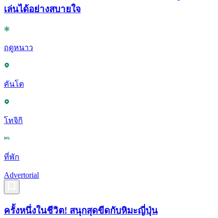
เล่นได้อย่างสบายใจ
ฤดูหนาว
คันโต
โทจิกิ
ที่พัก
Advertorial
ครั้งหนึ่งในชีวิต! สนุกสุดขีดกับหิมะญี่ปุ่น