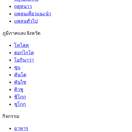
ฤดูหนาว
แพลนเที่ยวแนะนำ
แพลนทั่วไป
ภูมิภาคและจังหวัด
โทโฮคุ
ฮอกไกโด
โอกินาว่า
ชูบุ
คันโต
คันไซ
คิวชู
ชิโกกุ
ชูโกกุ
กิจกรรม
อาหาร