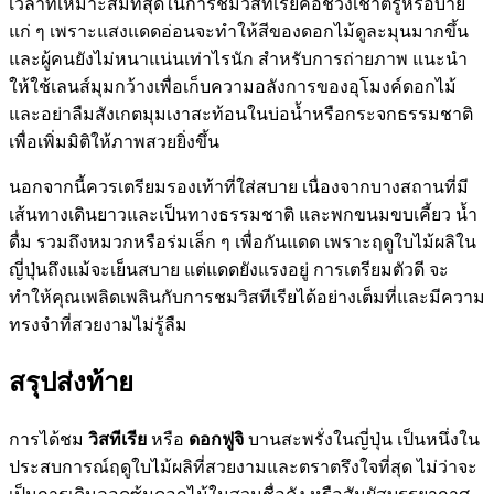
เวลาที่เหมาะสมที่สุดในการชมวิสทีเรียคือช่วงเช้าตรู่หรือบ่าย
แก่ ๆ เพราะแสงแดดอ่อนจะทำให้สีของดอกไม้ดูละมุนมากขึ้น
และผู้คนยังไม่หนาแน่นเท่าไรนัก สำหรับการถ่ายภาพ แนะนำ
ให้ใช้เลนส์มุมกว้างเพื่อเก็บความอลังการของอุโมงค์ดอกไม้
และอย่าลืมสังเกตมุมเงาสะท้อนในบ่อน้ำหรือกระจกธรรมชาติ
เพื่อเพิ่มมิติให้ภาพสวยยิ่งขึ้น
นอกจากนี้ควรเตรียมรองเท้าที่ใส่สบาย เนื่องจากบางสถานที่มี
เส้นทางเดินยาวและเป็นทางธรรมชาติ และพกขนมขบเคี้ยว น้ำ
ดื่ม รวมถึงหมวกหรือร่มเล็ก ๆ เพื่อกันแดด เพราะฤดูใบไม้ผลิใน
ญี่ปุ่นถึงแม้จะเย็นสบาย แต่แดดยังแรงอยู่ การเตรียมตัวดี จะ
ทำให้คุณเพลิดเพลินกับการชมวิสทีเรียได้อย่างเต็มที่และมีความ
ทรงจำที่สวยงามไม่รู้ลืม
สรุปส่งท้าย
การได้ชม
วิสทีเรีย
หรือ
ดอกฟูจิ
บานสะพรั่งในญี่ปุ่น เป็นหนึ่งใน
ประสบการณ์ฤดูใบไม้ผลิที่สวยงามและตราตรึงใจที่สุด ไม่ว่าจะ