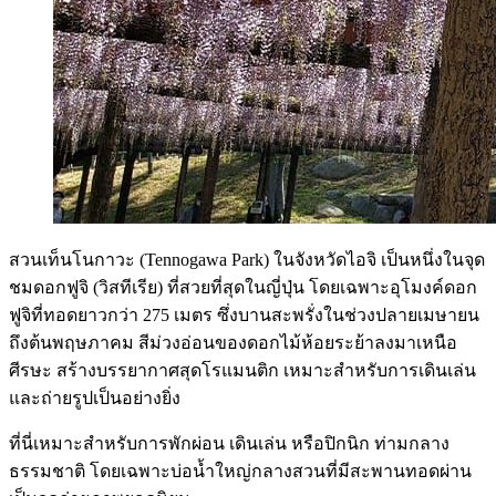
สวนเท็นโนกาวะ (Tennogawa Park) ในจังหวัดไอจิ เป็นหนึ่งในจุด
ชมดอกฟูจิ (วิสทีเรีย) ที่สวยที่สุดในญี่ปุ่น โดยเฉพาะอุโมงค์ดอก
ฟูจิที่ทอดยาวกว่า 275 เมตร ซึ่งบานสะพรั่งในช่วงปลายเมษายน
ถึงต้นพฤษภาคม สีม่วงอ่อนของดอกไม้ห้อยระย้าลงมาเหนือ
ศีรษะ สร้างบรรยากาศสุดโรแมนติก เหมาะสำหรับการเดินเล่น
และถ่ายรูปเป็นอย่างยิ่ง
ที่นี่เหมาะสำหรับการพักผ่อน เดินเล่น หรือปิกนิก ท่ามกลาง
ธรรมชาติ โดยเฉพาะบ่อน้ำใหญ่กลางสวนที่มีสะพานทอดผ่าน