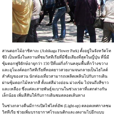
สวนดอกไม้อาชิคางะ (Ashikaga Flower Park) ตั้งอยู่ในจังหวัดโท
ชิงิ เป็นหนึ่งในสถานที่ชมวิสทีเรียที่มีชื่อเสียงที่สุดในญี่ปุ่น ที่นี่มี
ซุ้มดอกฟูจิยักษ์อายุกว่า 150 ปีที่แผ่กิ่งก้านคลุมพื้นที่กว้างขวาง
และอุโมงค์ดอกวิสทีเรียที่ทอดยาวสวยงามจนกลายเป็นไฮไลต์
สำคัญของสวน นักท่องเที่ยวสามารถเพลิดเพลินไปกับการเดิน
ผ่านซุ้มดอกไม้หลากสี ตั้งแต่สีม่วงอ่อน ม่วงเข้ม ไปจนถึงสีขาว
และเหลือง ซึ่งแต่ละสายพันธุ์จะบานในช่วงเวลาที่แตกต่างกัน
เล็กน้อย เพิ่มสีสันให้กับการเดินชมตลอดเส้นทาง
ในช่วงกลางคืนมีการเปิดไฟไลท์อัพ (Light-up) ตลอดเทศกาลชม
วิสทีเรีย ช่วยเพิ่มบรรยากาศโรแมนติกและงดงามไปอีกแบบ