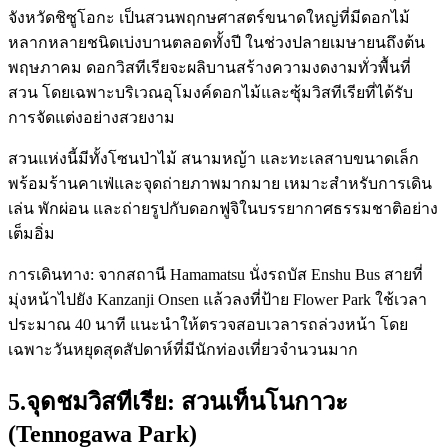
จังหวัดชิซูโอกะ เป็นสวนพฤกษศาสตร์ขนาดใหญ่ที่มีดอกไม้
หลากหลายชนิดเบ่งบานตลอดทั้งปี ในช่วงปลายเมษายนถึงต้น
พฤษภาคม ดอกวิสทีเรียจะผลิบานสร้างความงดงามทั่วพื้นที่
สวน โดยเฉพาะบริเวณอุโมงค์ดอกไม้และซุ้มวิสทีเรียที่ได้รับ
การจัดแต่งอย่างสวยงาม
สวนแห่งนี้มีทั้งโซนป่าไม้ สนามหญ้า และทะเลสาบขนาดเล็ก
พร้อมร้านคาเฟ่และจุดถ่ายภาพมากมาย เหมาะสำหรับการเดิน
เล่น พักผ่อน และถ่ายรูปกับดอกฟูจิในบรรยากาศธรรมชาติอย่าง
เต็มอิ่ม
การเดินทาง: จากสถานี Hamamatsu นั่งรถบัส Enshu Bus สายที่
มุ่งหน้าไปยัง Kanzanji Onsen แล้วลงที่ป้าย Flower Park ใช้เวลา
ประมาณ 40 นาที แนะนำให้ตรวจสอบเวลารถล่วงหน้า โดย
เฉพาะวันหยุดสุดสัปดาห์ที่มีนักท่องเที่ยวจำนวนมาก
5.จุดชมวิสทีเรีย: สวนเท็นโนกาวะ
(Tennogawa Park)