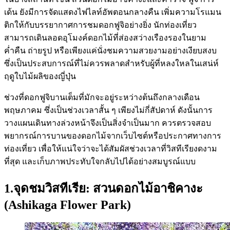
เด้น ยังมีการจัดแสดงไฟไลท์อัพตอนกลางคืน เพิ่มความโรแมน
ติกให้กับบรรยากาศการชมดอกฟูจิอย่างยิ่ง นักท่องเที่ยว
สามารถเดินลอดอุโมงค์ดอกไม้ที่ส่องสว่างเรืองรองในยาม
ค่ำคืน ถ่ายรูป หรือเพียงแค่นั่งชมความสวยงามอย่างเงียบสงบ
ซึ่งเป็นประสบการณ์ที่ไม่ควรพลาดสำหรับผู้ที่หลงใหลในเสน่ห์
ฤดูใบไม้ผลิของญี่ปุ่น
ช่วงที่ดอกฟูจิบานเต็มที่มักจะอยู่ระหว่างต้นถึงกลางเดือน
พฤษภาคม ซึ่งเป็นช่วงเวลาสั้น ๆ เพียงไม่กี่สัปดาห์ ดังนั้นการ
วางแผนเดินทางล่วงหน้าจึงเป็นสิ่งจำเป็นมาก ควรตรวจสอบ
พยากรณ์การบานของดอกไม้จากเว็บไซต์หรือประกาศทางการ
ท่องเที่ยว เพื่อให้แน่ใจว่าจะได้สัมผัสช่วงเวลาที่วิสทีเรียงดงาม
ที่สุด และเก็บภาพประทับใจกลับไปได้อย่างสมบูรณ์แบบ
1.จุดชมวิสทีเรีย: สวนดอกไม้อาชิคางะ
(Ashikaga Flower Park)