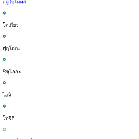
ฤดูใบไม้ผลิ
โตเกียว
ฟุกุโอกะ
ชิซุโอกะ
ไอจิ
โทจิกิ