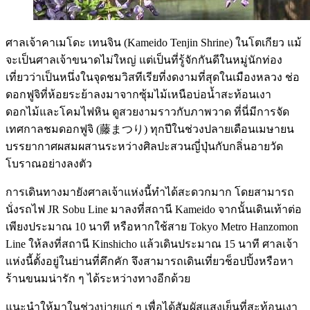
ศาลเจ้าคาเมโดะ เทนจิน (Kameido Tenjin Shrine) ในโตเกียว แม้
จะเป็นศาลเจ้าขนาดไม่ใหญ่ แต่เป็นที่รู้จักกันดีในหมู่นักท่อง
เที่ยวว่าเป็นหนึ่งในจุดชมวิสทีเรียที่งดงามที่สุดในเมืองหลวง ช่อ
ดอกฟูจิที่ห้อยระย้าลงมาจากซุ้มไม้เหนือบ่อน้ำสะท้อนเงา
ดอกไม้และโคมไฟหิน ดูสวยงามราวกับภาพวาด ที่นี่มีการจัด
เทศกาลชมดอกฟูจิ (藤まつり) ทุกปีในช่วงปลายเดือนเมษายน
บรรยากาศผสมผสานระหว่างศิลปะสวนญี่ปุ่นกับกลิ่นอายวัด
โบราณอย่างลงตัว
การเดินทางมายังศาลเจ้าแห่งนี้ทำได้สะดวกมาก โดยสามารถ
นั่งรถไฟ JR Sobu Line มาลงที่สถานี Kameido จากนั้นเดินเท้าต่อ
เพียงประมาณ 10 นาที หรือหากใช้สาย Tokyo Metro Hanzomon
Line ให้ลงที่สถานี Kinshicho แล้วเดินประมาณ 15 นาที ศาลเจ้า
แห่งนี้ตั้งอยู่ในย่านที่คึกคัก จึงสามารถเดินเที่ยวช็อปปิ้งหรือหา
ร้านขนมน่ารัก ๆ ได้ระหว่างทางอีกด้วย
แนะนำให้มาในช่วงบ่ายแก่ ๆ เพื่อได้สัมผัสแสงเย็นที่สะท้อนเงา