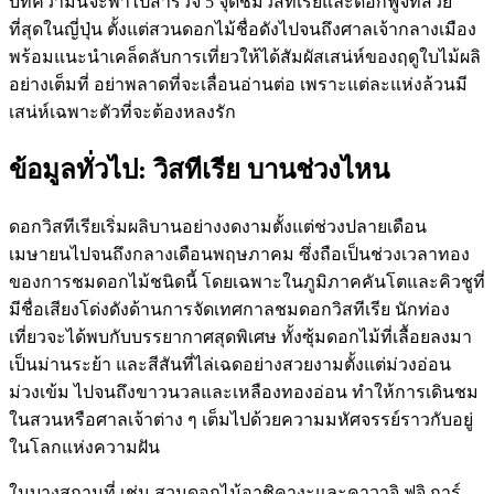
บทความนี้จะพาไปสำรวจ 5 จุดชมวิสทีเรียและดอกฟูจิที่สวย
ที่สุดในญี่ปุ่น ตั้งแต่สวนดอกไม้ชื่อดังไปจนถึงศาลเจ้ากลางเมือง
พร้อมแนะนำเคล็ดลับการเที่ยวให้ได้สัมผัสเสน่ห์ของฤดูใบไม้ผลิ
อย่างเต็มที่ อย่าพลาดที่จะเลื่อนอ่านต่อ เพราะแต่ละแห่งล้วนมี
เสน่ห์เฉพาะตัวที่จะต้องหลงรัก
ข้อมูลทั่วไป: วิสทีเรีย บานช่วงไหน
ดอกวิสทีเรียเริ่มผลิบานอย่างงดงามตั้งแต่ช่วงปลายเดือน
เมษายนไปจนถึงกลางเดือนพฤษภาคม ซึ่งถือเป็นช่วงเวลาทอง
ของการชมดอกไม้ชนิดนี้ โดยเฉพาะในภูมิภาคคันโตและคิวชูที่
มีชื่อเสียงโด่งดังด้านการจัดเทศกาลชมดอกวิสทีเรีย นักท่อง
เที่ยวจะได้พบกับบรรยากาศสุดพิเศษ ทั้งซุ้มดอกไม้ที่เลื้อยลงมา
เป็นม่านระย้า และสีสันที่ไล่เฉดอย่างสวยงามตั้งแต่ม่วงอ่อน
ม่วงเข้ม ไปจนถึงขาวนวลและเหลืองทองอ่อน ทำให้การเดินชม
ในสวนหรือศาลเจ้าต่าง ๆ เต็มไปด้วยความมหัศจรรย์ราวกับอยู่
ในโลกแห่งความฝัน
ในบางสถานที่ เช่น สวนดอกไม้อาชิคางะและคาวาจิ ฟูจิ การ์