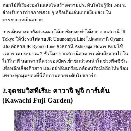
ดอกไม้ที่เรืองรองในแสงไฟสร้างความประทับใจไม่รู้ลืม เหมาะ
สำหรับการถ่ายภาพสวย ๆ หรือเดินเล่นแบบเงียบสงบใน
บรรยากาศเย็นสบาย
การเดินทางมายังสวนดอกไม้อาชิคางะทำได้ง่าย จากสถานี JR
Tokyo ให้นั่งรถไฟสาย JR Utsunomiya Line ไปลงสถานี Oyama
และต่อสาย JR Ryomo Line ลงสถานี Ashikaga Flower Park ใช้
เวลารวมประมาณ 2 ชั่วโมง จากสถานีสามารถเดินถึงสวนได้ใน
ไม่กี่นาที นอกจากนี้ควรจองบัตรเข้าชมล่วงหน้าในช่วงพีคซีซั่น
เพื่อหลีกเลี่ยงคิวยาว และอย่าลืมเตรียมกล้องหรือมือถือให้พร้อม
เพราะทุกมุมของที่นี่คือภาพสวยระดับโปสการ์ด
2.จุดชมวิสทีเรีย: คาวาจิ ฟูจิ การ์เด้น
(Kawachi Fuji Garden)