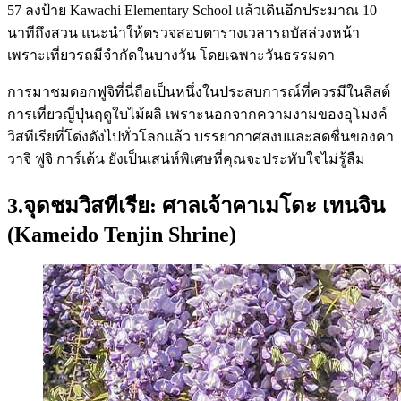
57 ลงป้าย Kawachi Elementary School แล้วเดินอีกประมาณ 10
นาทีถึงสวน แนะนำให้ตรวจสอบตารางเวลารถบัสล่วงหน้า
เพราะเที่ยวรถมีจำกัดในบางวัน โดยเฉพาะวันธรรมดา
การมาชมดอกฟูจิที่นี่ถือเป็นหนึ่งในประสบการณ์ที่ควรมีในลิสต์
การเที่ยวญี่ปุ่นฤดูใบไม้ผลิ เพราะนอกจากความงามของอุโมงค์
วิสทีเรียที่โด่งดังไปทั่วโลกแล้ว บรรยากาศสงบและสดชื่นของคา
วาจิ ฟูจิ การ์เด้น ยังเป็นเสน่ห์พิเศษที่คุณจะประทับใจไม่รู้ลืม
3.จุดชมวิสทีเรีย: ศาลเจ้าคาเมโดะ เทนจิน
(Kameido Tenjin Shrine)