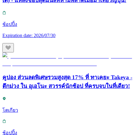
เต้) - แหล่งช้อปสุดมันส์ที่ห้ามพลาดเมื่อมาเที่ยวญี่ปุ่น!
ช้อปปิ้ง
Expiration date:
2026/07/30
คูปอง ส่วนลดพิเศษรวมสูงสุด 17% ที่ ทาเคยะ Takeya -
ตึกม่วง ใน อุเอโนะ สวรรค์นักช้อป ที่ครบจบในที่เดียว!
โตเกียว
ช้อปปิ้ง