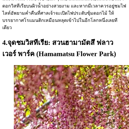
ดอกวิสทีเรียบนผิวน้ำอย่างสวยงาม และหากมีเวลาควรอยู่ชมไฟ
ไลท์อัพยามค่ำคืนที่ศาลเจ้าจะเปิดไฟประดับซุ้มดอกไม้ ให้
บรรยากาศโรแมนติกเหมือนหลุดเข้าไปในอีกโลกหนึ่งเลยที
เดียว
4.จุดชมวิสทีเรีย: สวนฮามามัตสึ ฟลาว
เวอร์ พาร์ค (Hamamatsu Flower Park)