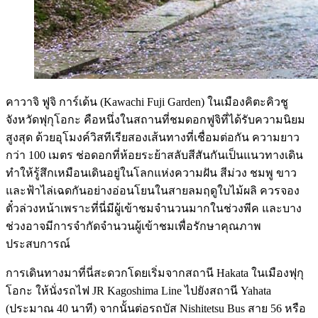
คาวาจิ ฟูจิ การ์เด้น (Kawachi Fuji Garden) ในเมืองคิตะคิวชู
จังหวัดฟุกุโอกะ คือหนึ่งในสถานที่ชมดอกฟูจิที่ได้รับความนิยม
สูงสุด ด้วยอุโมงค์วิสทีเรียสองเส้นทางที่เชื่อมต่อกัน ความยาว
กว่า 100 เมตร ช่อดอกที่ห้อยระย้าสลับสีสันกันเป็นแนวทางเดิน
ทำให้รู้สึกเหมือนเดินอยู่ในโลกแห่งความฝัน สีม่วง ชมพู ขาว
และฟ้าไล่เฉดกันอย่างอ่อนโยนในสายลมฤดูใบไม้ผลิ ควรจอง
ตั๋วล่วงหน้าเพราะที่นี่มีผู้เข้าชมจำนวนมากในช่วงพีค และบาง
ช่วงอาจมีการจำกัดจำนวนผู้เข้าชมเพื่อรักษาคุณภาพ
ประสบการณ์
การเดินทางมาที่นี่สะดวกโดยเริ่มจากสถานี Hakata ในเมืองฟุกุ
โอกะ ให้นั่งรถไฟ JR Kagoshima Line ไปยังสถานี Yahata
(ประมาณ 40 นาที) จากนั้นต่อรถบัส Nishitetsu Bus สาย 56 หรือ