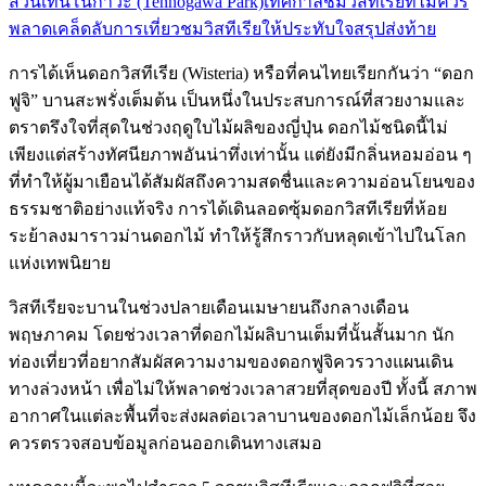
สวนเท็นโนกาวะ (Tennogawa Park)
เทศกาลชมวิสทีเรียที่ไม่ควร
พลาด
เคล็ดลับการเที่ยวชมวิสทีเรียให้ประทับใจ
สรุปส่งท้าย
การได้เห็นดอกวิสทีเรีย (Wisteria) หรือที่คนไทยเรียกกันว่า “ดอก
ฟูจิ” บานสะพรั่งเต็มต้น เป็นหนึ่งในประสบการณ์ที่สวยงามและ
ตราตรึงใจที่สุดในช่วงฤดูใบไม้ผลิของญี่ปุ่น ดอกไม้ชนิดนี้ไม่
เพียงแต่สร้างทัศนียภาพอันน่าทึ่งเท่านั้น แต่ยังมีกลิ่นหอมอ่อน ๆ
ที่ทำให้ผู้มาเยือนได้สัมผัสถึงความสดชื่นและความอ่อนโยนของ
ธรรมชาติอย่างแท้จริง การได้เดินลอดซุ้มดอกวิสทีเรียที่ห้อย
ระย้าลงมาราวม่านดอกไม้ ทำให้รู้สึกราวกับหลุดเข้าไปในโลก
แห่งเทพนิยาย
วิสทีเรียจะบานในช่วงปลายเดือนเมษายนถึงกลางเดือน
พฤษภาคม โดยช่วงเวลาที่ดอกไม้ผลิบานเต็มที่นั้นสั้นมาก นัก
ท่องเที่ยวที่อยากสัมผัสความงามของดอกฟูจิควรวางแผนเดิน
ทางล่วงหน้า เพื่อไม่ให้พลาดช่วงเวลาสวยที่สุดของปี ทั้งนี้ สภาพ
อากาศในแต่ละพื้นที่จะส่งผลต่อเวลาบานของดอกไม้เล็กน้อย จึง
ควรตรวจสอบข้อมูลก่อนออกเดินทางเสมอ