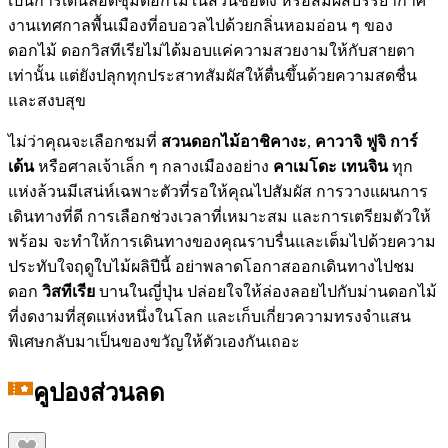
เป็นการเดินลอดซุ้มดอกไม้ในสวนชื่อดัง หรือสัมผัสบรรยากาศ
งานเทศกาลพื้นเมืองที่อบอวลไปด้วยกลิ่นหอมอ่อน ๆ ของ
ดอกไม้ ดอกวิสทีเรียไม่ได้มอบแค่ความสวยงามให้กับสายตา
เท่านั้น แต่ยังปลุกทุกประสาทสัมผัสให้ตื่นขึ้นด้วยความสดชื่น
และสงบสุข
ไม่ว่าคุณจะเลือกชมที่
สวนดอกไม้อาชิคางะ
,
คาวาจิ ฟูจิ การ์
เด้น
หรือศาลเจ้าเล็ก ๆ กลางเมืองอย่าง
คาเมโดะ เทนจิน
ทุก
แห่งล้วนมีเสน่ห์เฉพาะตัวที่รอให้คุณไปสัมผัส การวางแผนการ
เดินทางที่ดี การเลือกช่วงเวลาที่เหมาะสม และการเตรียมตัวให้
พร้อม จะทำให้การเดินทางของคุณราบรื่นและเต็มไปด้วยความ
ประทับใจฤดูใบไม้ผลิปีนี้ อย่าพลาดโอกาสออกเดินทางไปชม
ดอก
วิสทีเรีย
บานในญี่ปุ่น ปล่อยใจให้ล่องลอยไปกับม่านดอกไม้
ที่งดงามที่สุดแห่งหนึ่งในโลก และเก็บเกี่ยวความทรงจำแสน
พิเศษกลับมาเป็นของขวัญให้ตัวเองกันเถอะ
คูปองส่วนลด