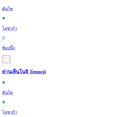
คันไซ
โอซาก้า
ช้อปปิ้ง
ย่านเท็นโนจิ Tennoji
คันไซ
โอซาก้า