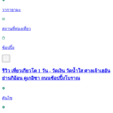
วากายามะ
สถานที่ท่องเที่ยว
ช้อปปิ้ง
รีวิว เที่ยวเกียวโต 1 วัน - วัดเงิน วัดน้ำใส ศาลเจ้าเฮอัน
ย่านกิอ้อน ดูเกอิชา ถนนช้อปปิ้งโบราณ
คันไซ