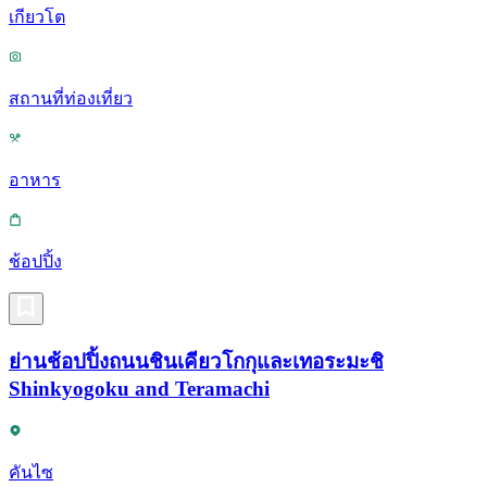
เกียวโต
สถานที่ท่องเที่ยว
อาหาร
ช้อปปิ้ง
ย่านช้อปปิ้งถนนชินเคียวโกกุและเทอระมะชิ
Shinkyogoku and Teramachi
คันไซ