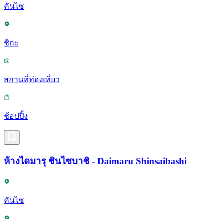
คันไซ
ชิกะ
สถานที่ท่องเที่ยว
ช้อปปิ้ง
ห้างไดมารุ ชินไซบาชิ - Daimaru Shinsaibashi
คันไซ