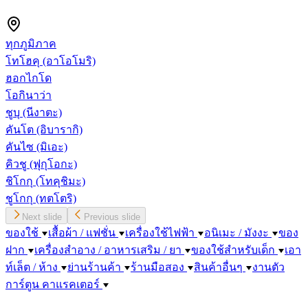
ทุกภูมิภาค
โทโฮคุ
(อาโอโมริ)
ฮอกไกโด
โอกินาว่า
ชูบุ
(นีงาตะ)
คันโต
(อิบารากิ)
คันไซ
(มิเอะ)
คิวชู
(ฟุกุโอกะ)
ชิโกกุ
(โทคุชิมะ)
ชูโกกุ
(ทตโตริ)
Next slide
Previous slide
ของใช้
เสื้อผ้า / แฟชั่น
เครื่องใช้ไฟฟ้า
อนิเมะ / มังงะ
ของ
ฝาก
เครื่องสำอาง / อาหารเสริม / ยา
ของใช้สำหรับเด็ก
เอา
ท์เล็ต / ห้าง
ย่านร้านค้า
ร้านมือสอง
สินค้าอื่นๆ
งานตัว
การ์ตูน คาแรคเตอร์