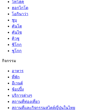
โทโฮคุ
ฮอกไกโด
โอกินาว่า
ชูบุ
คันโต
คันไซ
คิวชู
ชิโกกุ
ชูโกกุ
กิจกรรม
อาหาร
ที่พัก
อีเวนต์
ช้อปปิ้ง
บริการต่างๆ
สถานที่ท่องเที่ยว
สถานที่และกิจกรรมสไตล์ญี่ปุ่นในไทย