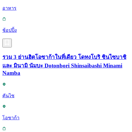
อาหาร
ช้อปปิ้ง
รวม 3 ย่านฮิตโอซาก้าในที่เดียว โดทงโบริ ชินไซบาชิ
และ มินามิ นัมบะ Dotonbori Shinsaibashi Minami
Namba
คันไซ
โอซาก้า