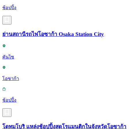
ช้อปปิ้ง
ย่านสถานีรถไฟโอซาก้า Osaka Station City
คันไซ
โอซาก้า
ช้อปปิ้ง
โดทมโบริ แหล่งช้อปปิ้งสุดโรแมนติกในจังหวัดโอซาก้า