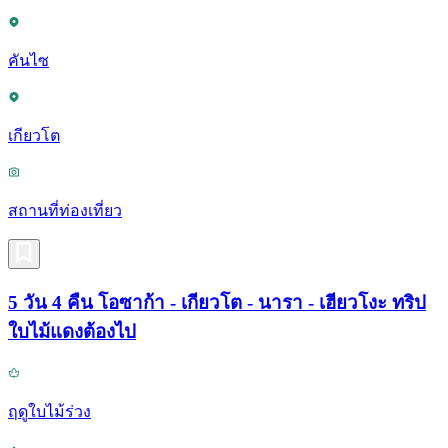
คันไซ
เกียวโต
สถานที่ท่องเที่ยว
5 วัน 4 คืน โอซาก้า - เกียวโต - นารา - เฮียวโงะ ทริป
ใบไม้แดงต้องไป
ฤดูใบไม้ร่วง