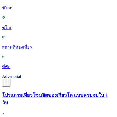
ชิโกกุ
ชูโกกุ
สถานที่ท่องเที่ยว
ที่พัก
Advertorial
โปรแกรมเที่ยวโซนฮิตของเกียวโต แบบครบจบใน 1
วัน