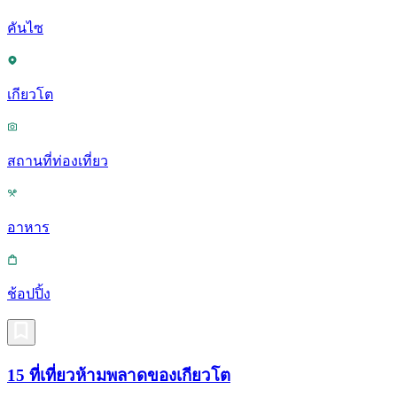
คันไซ
เกียวโต
สถานที่ท่องเที่ยว
อาหาร
ช้อปปิ้ง
15 ที่เที่ยวห้ามพลาดของเกียวโต