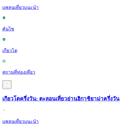
แพลนเที่ยวแนะนำ
คันไซ
เกียวโต
สถานที่ท่องเที่ยว
เกียวโตครึ่งวัน: ตะลอนเที่ยวย่านฮิกาชิยาม่าครึ่งวัน
แพลนเที่ยวแนะนำ