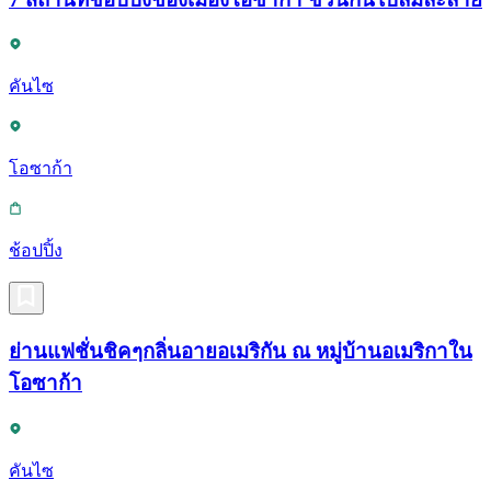
คันไซ
โอซาก้า
ช้อปปิ้ง
ย่านแฟชั่นชิคๆกลิ่นอายอเมริกัน ณ หมู่บ้านอเมริกาใน
โอซาก้า
คันไซ