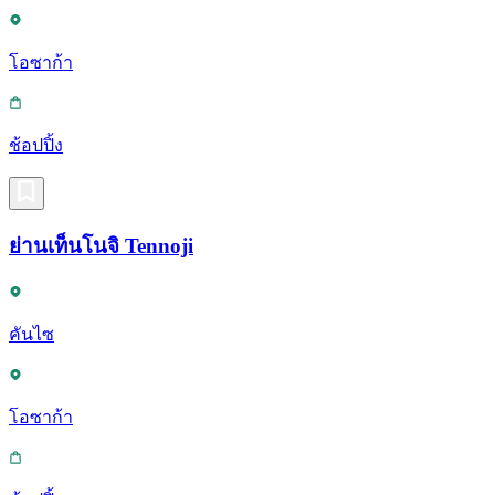
โอซาก้า
ช้อปปิ้ง
ย่านเท็นโนจิ Tennoji
คันไซ
โอซาก้า