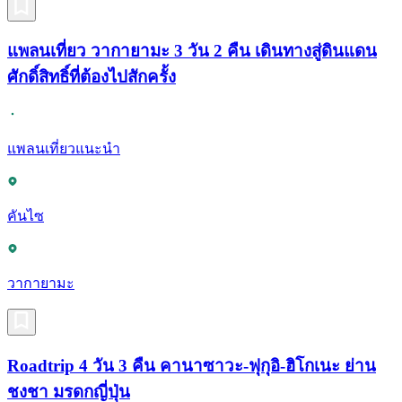
แพลนเที่ยว วากายามะ 3 วัน 2 คืน เดินทางสู่ดินแดน
ศักดิ์สิทธิ์ที่ต้องไปสักครั้ง
แพลนเที่ยวแนะนำ
คันไซ
วากายามะ
Roadtrip 4 วัน 3 คืน คานาซาวะ-ฟุกุอิ-ฮิโกเนะ ย่าน
ชงชา มรดกญี่ปุ่น