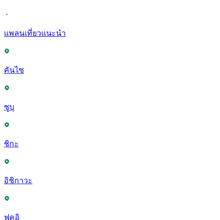
แพลนเที่ยวแนะนำ
คันไซ
ชูบุ
ชิกะ
อิชิกาวะ
ฟุคุอิ