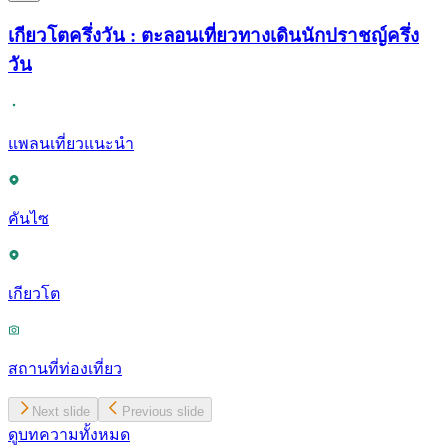
เกียวโตครึ่งวัน : ตะลอนเที่ยวทางเดินนักปราชญ์ครึ่ง
วัน
แพลนเที่ยวแนะนำ
คันไซ
เกียวโต
สถานที่ท่องเที่ยว
Next slide
Previous slide
ดูบทความทั้งหมด