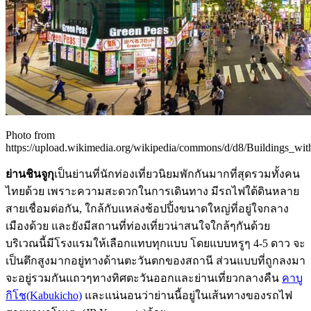
Photo from
https://upload.wikimedia.org/wikipedia/commons/d/d8/Buildings_w
ย่านชินจูกุ
เป็นย่านที่นักท่องเที่ยวนิยมพักกันมากที่สุดรวมทั้งคน
ไทยด้วย เพราะความสะดวกในการเดินทาง มีรถไฟใต้ดินหลาย
สายเชื่อมต่อกัน, ใกล้กับแหล่งช้อปปิ้งขนาดใหญ่ที่อยู่ใจกลาง
เมืองด้วย และยังมีสถานที่ท่องเที่ยวน่าสนใจใกล้ๆกันด้วย
บริเวณนี้มีโรงแรมให้เลือกแทบทุกแบบ โดยแบบหรูๆ 4-5 ดาว จะ
เป็นตึกสูงมากอยู่ทางด้านตะวันตกของสถานี ส่วนแบบที่ถูกลงมา
จะอยู่รวมกันแถวๆทางทิศตะวันออกและย่านเที่ยวกลางคืน
คาบู
กิโช(Kabukicho)
และแน่นอนว่าย่านนี้อยู่ในเส้นทางของรถไฟ