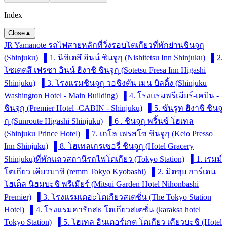
Index
Close
▲
JR Yamanote รถไฟสายหลักที่วิ่งรอบโตเกียว
ที่พักย่านชินจูกุ
(Shinjuku)
▌1. นิชิเตสึ อินน์ ชินจูกุ (Nishitetsu Inn Shinjuku)
▌2.
โซเตตสึ เฟรซา อินน์ ฮิงาชิ ชินจูกุ (Sotetsu Fresa Inn Higashi
Shinjuku)
▌3. โรงแรมชินจูกุ วอชิงตัน เมน บิลดิ้ง (Shinjuku
Washington Hotel - Main Building)
▌4. โรงแรมพรีเมียร์-เคบิน -
ชินจุกุ (Premier Hotel -CABIN - Shinjuku)
▌5. ซันรูท ฮิงาชิ ชินจู
กุ (Sunroute Higashi Shinjuku)
▌6 . ชินจุกุ พริ้นซ์ โฮเทล
(Shinjuku Prince Hotel)
▌7. เกโล เพรสโซ ชินจูกุ (Keio Presso
Inn Shinjuku)
▌8. โฮเทลเกรเซอรี่ ชินจูกุ (Hotel Gracery
Shinjuku)
ที่พักแถวสถานีรถไฟโตเกียว (Tokyo Station)
▌1. เรมม์
โตเกียว เคียวบาชิ (remm Tokyo Kyobashi)
▌2. มิตซุย การ์เดน
โฮเต็ล นิฮมบะชิ พรีเมียร์ (Mitsui Garden Hotel Nihonbashi
Premier)
▌3. โรงแรมเดอะโตเกียวสเตชั่น (The Tokyo Station
Hotel)
▌4. โรงแรมคารักสะ โตเกียวสเตชั่น (karaksa hotel
Tokyo Station)
▌5. โฮเทล อินเตอร์เกต โตเกียว เคียวบะชิ (Hotel