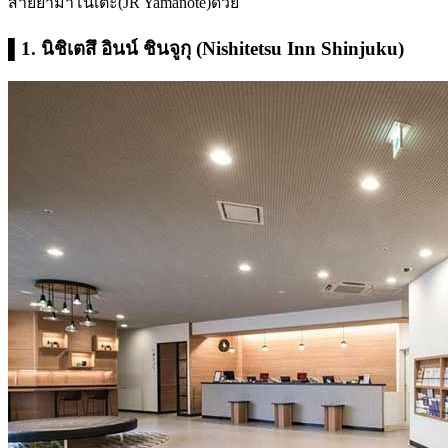
สายยามาโนเตะ(JR Yamanote)ด้วย
▌1. นิชิเตสึ อินน์ ชินจูกุ (Nishitetsu Inn Shinjuku)