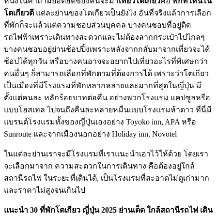
หนึ่งในคำถามยอดฮิตของคนจะมา
เที่ยวโตเกียว
คือ
พักที่ไหนใน
โตเกียวดี
แต่ละย่านของโตเกียวเป็นยังไง อันที่จริงแล้วการเลือก
ที่พักก็จะแล้วแต่ความชอบส่วนบุคคล บางคนชอบที่อยู่ติด
รถไฟฟ้าเพราะเดินทางสะดวกและไม่ต้องลากกระเป๋าไปไกลๆ
บางคนชอบอยู่ย่านช้อปปิ้งเพราะหลังจากกลับมาจากเที่ยวจะได้
ช้อปได้ทุกวัน หรือบางคนอาจจะอยากไปเที่ยวอะไรที่พิเศษกว่า
คนอื่นๆ ก็สามารถเลือกที่พักตามที่ต้องการได้ เพราะว่าโตเกียว
เป็นเมืองที่มีโรงแรมที่พักหลากหลายและมากที่สุดในญี่ปุ่น มี
ตั้งแต่คนละ หลักร้อยบาทต่อคืน อย่างพวกโรงแรม แคปซูลหรือ
แบบโฮสเทล ไปจนถึงคืนละหลายหมื่นแบบโรงแรมห้าดาว ที่นี่มี
แบรนด์โรงแรมทั้งของญี่ปุ่นเองอย่าง Toyoko inn, APA หรือ
Sunroute และจากเมืองนอกอย่าง Holiday inn, Novotel
ในแต่ละย่านเราจะมีโรงแรมที่เราแนะนำเอาไว้ให้ด้วย โดยเรา
จะเลือกมาจาก ความสะดวกในการเดินทาง คือต้องอยู่ใกล้
สถานีรถไฟ ในระยะที่เดินได้, เป็นโรงแรมที่สะอาดไม่ดูเก่ามาก
และราคาไม่สูงจนเกินไป
แนะนำ 30 ที่พักโตเกียว ญี่ปุ่น 2025 ย่านเด็ด ใกล้สถานีรถไฟ เดิน