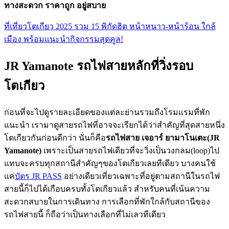
ทางสะดวก ราคาถูก อยู่สบาย
ที่เที่ยวโตเกียว 2025 รวม 15 พิกัดฮิต หน้าหนาว-หน้าร้อน ใกล้
เมือง พร้อมแนะนำกิจกรรมสุดคูล!
JR Yamanote รถไฟสายหลักที่วิ่งรอบ
โตเกียว
ก่อนที่จะไปดูรายละเอียดของแต่ละย่านรวมถึงโรมแรมที่พัก
แนะนำ เรามาดูสายรถไฟที่อาจจะเรียกได้ว่าสำคัญที่สุดสายหนึ่ง
โตเกียวกันก่อนดีกว่า นั่นก็คือ
รถไฟสาย เจอาร์ ยามาโนเตะ(JR
Yamanote)
เพราะเป็นสายรถไฟเดียวที่จะวิ่งเป็นวงกลม(loop)ไป
แทบจะครบทุกสถานีสำคัญๆของโตเกียวเลยทีเดียว บางคนใช้
แค่
บัตร JR PASS
อย่างเดียวเที่ยวเฉพาะที่อยู่ตามสถานีในรถไฟ
สายนี้ก็ไปได้เกือบครบทั้งโตเกียวแล้ว สำหรับคนที่เน้นความ
สะดวกสบายในการเดินทาง การเลือกที่พักใกล้กับสถานีของ
รถไฟสายนี้ ก็ถือว่าเป็นทางเลือกที่ไม่เลวทีเดียว