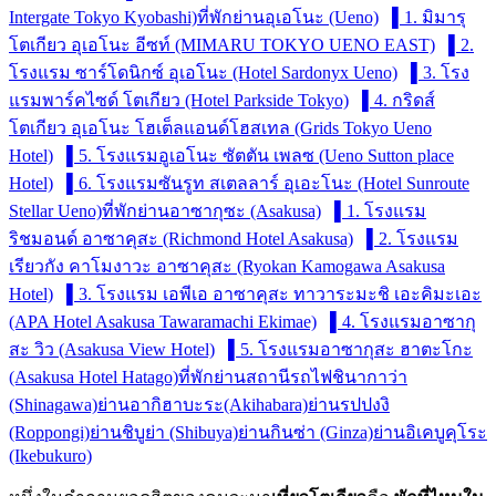
Intergate Tokyo Kyobashi)
ที่พักย่านอุเอโนะ (Ueno)
▌1. มิมารุ
โตเกียว อุเอโนะ อีซท์ (MIMARU TOKYO UENO EAST)
▌2.
โรงแรม ซาร์โดนิกซ์ อุเอโนะ (Hotel Sardonyx Ueno)
▌3. โรง
แรมพาร์คไซด์ โตเกียว (Hotel Parkside Tokyo)
▌4. กริดส์
โตเกียว อุเอโนะ โฮเต็ลแอนด์โฮสเทล (Grids Tokyo Ueno
Hotel)
▌5. โรงแรมอูเอโนะ ซัตตัน เพลซ (Ueno Sutton place
Hotel)
▌6. โรงแรมซันรูท สเตลลาร์ อุเอะโนะ (Hotel Sunroute
Stellar Ueno)
ที่พักย่านอาซากุซะ (Asakusa)
▌1. โรงแรม
ริชมอนด์ อาซาคุสะ (Richmond Hotel Asakusa)
▌2. โรงแรม
เรียวกัง คาโมงาวะ อาซาคุสะ (Ryokan Kamogawa Asakusa
Hotel)
▌3. โรงแรม เอพีเอ อาซาคุสะ ทาวาระมะชิ เอะคิมะเอะ
(APA Hotel Asakusa Tawaramachi Ekimae)
▌4. โรงแรมอาซากุ
สะ วิว (Asakusa View Hotel)
▌5. โรงแรมอาซากุสะ ฮาตะโกะ
(Asakusa Hotel Hatago)
ที่พักย่านสถานีรถไฟชินากาว่า
(Shinagawa)
ย่านอากิฮาบะระ(Akihabara)
ย่านรปปงงิ
(Roppongi)
ย่านชิบูย่า (Shibuya)
ย่านกินซ่า (Ginza)
ย่านอิเคบูคุโระ
(Ikebukuro)