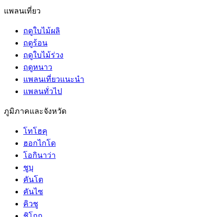
แพลนเที่ยว
ฤดูใบไม้ผลิ
ฤดูร้อน
ฤดูใบไม้ร่วง
ฤดูหนาว
แพลนเที่ยวแนะนำ
แพลนทั่วไป
ภูมิภาคและจังหวัด
โทโฮคุ
ฮอกไกโด
โอกินาว่า
ชูบุ
คันโต
คันไซ
คิวชู
ชิโกกุ