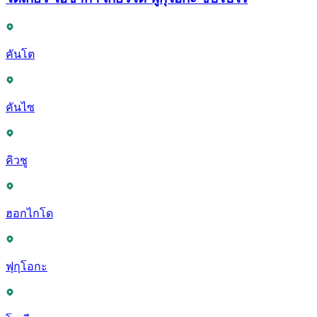
คันโต
คันไซ
คิวชู
ฮอกไกโด
ฟุกุโอกะ