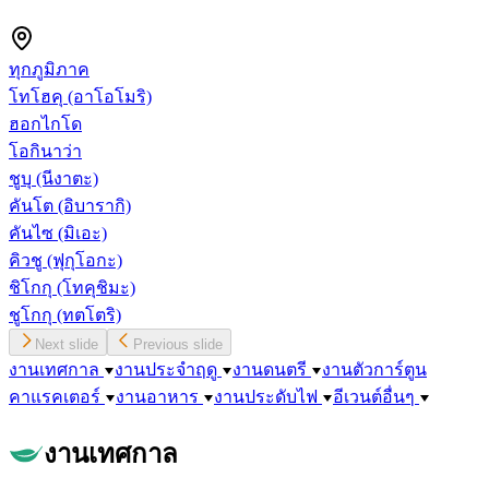
ทุกภูมิภาค
โทโฮคุ
(อาโอโมริ)
ฮอกไกโด
โอกินาว่า
ชูบุ
(นีงาตะ)
คันโต
(อิบารากิ)
คันไซ
(มิเอะ)
คิวชู
(ฟุกุโอกะ)
ชิโกกุ
(โทคุชิมะ)
ชูโกกุ
(ทตโตริ)
Next slide
Previous slide
งานเทศกาล
งานประจำฤดู
งานดนตรี
งานตัวการ์ตูน
คาแรคเตอร์
งานอาหาร
งานประดับไฟ
อีเวนต์อื่นๆ
งานเทศกาล