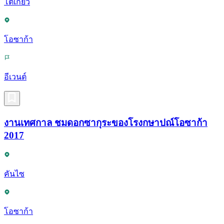
โตเกียว
โอซาก้า
อีเวนต์
งานเทศกาล ชมดอกซากุระของโรงกษาปณ์โอซาก้า
2017
คันไซ
โอซาก้า