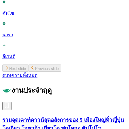
คันไซ
นารา
อีเวนต์
Next slide
Previous slide
ดูบทความทั้งหมด
งานประจำฤดู
รวมจุดเคาท์ดาวน์สุดอลังการของ 5 เมืองใหญ่ทั่วญี่ปุ่น
โตเกียว โอซาก้า เกียวโต ฟูกุโอกะ ซัปโปโร