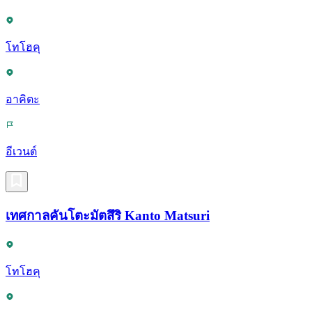
โทโฮคุ
อาคิตะ
อีเวนต์
เทศกาลคันโตะมัตสึริ Kanto Matsuri
โทโฮคุ