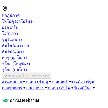
ทุกภูมิภาค
โทโฮคุ
(อาโอโมริ)
ฮอกไกโด
โอกินาว่า
ชูบุ
(นีงาตะ)
คันโต
(อิบารากิ)
คันไซ
(มิเอะ)
คิวชู
(ฟุกุโอกะ)
ชิโกกุ
(โทคุชิมะ)
ชูโกกุ
(ทตโตริ)
Next slide
Previous slide
งานเทศกาล
งานประจำฤดู
งานดนตรี
งานตัวการ์ตูน
คาแรคเตอร์
งานอาหาร
งานประดับไฟ
อีเวนต์อื่นๆ
งานเทศกาล