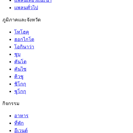
แพลนเที่ยวแนะนำ
แพลนทั่วไป
ภูมิภาคและจังหวัด
โทโฮคุ
ฮอกไกโด
โอกินาว่า
ชูบุ
คันโต
คันไซ
คิวชู
ชิโกกุ
ชูโกกุ
กิจกรรม
อาหาร
ที่พัก
อีเวนต์