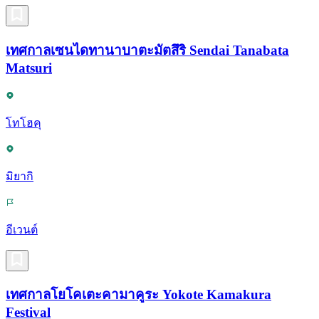
เทศกาลเซนไดทานาบาตะมัตสึริ Sendai Tanabata
Matsuri
โทโฮคุ
มิยากิ
อีเวนต์
เทศกาลโยโคเตะคามาคูระ Yokote Kamakura
Festival