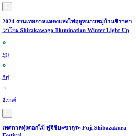
2024 งานเทศกาลแสดงแสงไฟฤดูหนาวหมู่บ้านชิราคา
วาโกะ Shirakawago Illumination Winter Light-Up
ชูบุ
กิฟุ
อีเวนต์
เทศกาลทุ่งดอกไม้ ฟูจิชิบะซากุระ Fuji Shibazakura
Festival