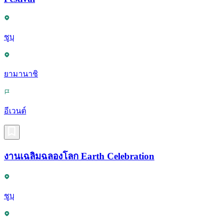
ชูบุ
ยามานาชิ
อีเวนต์
งานเฉลิมฉลองโลก Earth Celebration
ชูบุ