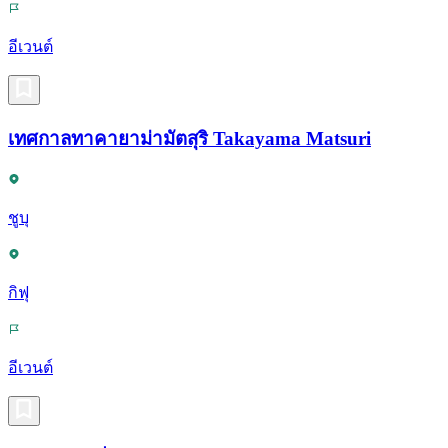
อีเวนต์
เทศกาลทาคายาม่ามัตสุริ Takayama Matsuri
ชูบุ
กิฟุ
อีเวนต์