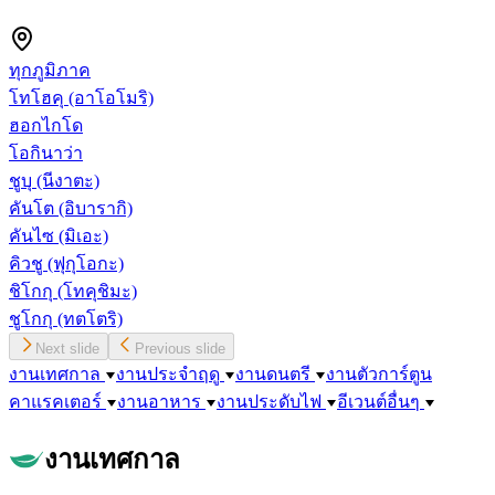
ทุกภูมิภาค
โทโฮคุ
(อาโอโมริ)
ฮอกไกโด
โอกินาว่า
ชูบุ
(นีงาตะ)
คันโต
(อิบารากิ)
คันไซ
(มิเอะ)
คิวชู
(ฟุกุโอกะ)
ชิโกกุ
(โทคุชิมะ)
ชูโกกุ
(ทตโตริ)
Next slide
Previous slide
งานเทศกาล
งานประจำฤดู
งานดนตรี
งานตัวการ์ตูน
คาแรคเตอร์
งานอาหาร
งานประดับไฟ
อีเวนต์อื่นๆ
งานเทศกาล