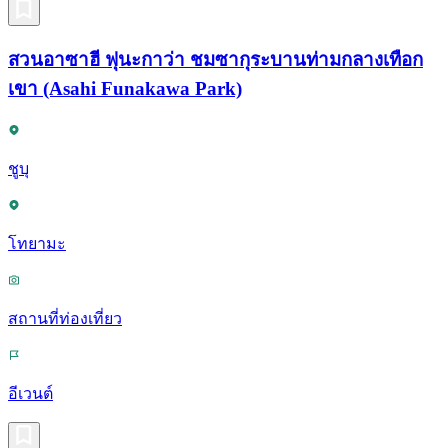
สวนอาซาฮี ฟุนะกาว่า ชมซากุระบานท่ามกลางเทือก
เขา (Asahi Funakawa Park)
ชูบุ
โทยามะ
สถานที่ท่องเที่ยว
อีเวนต์