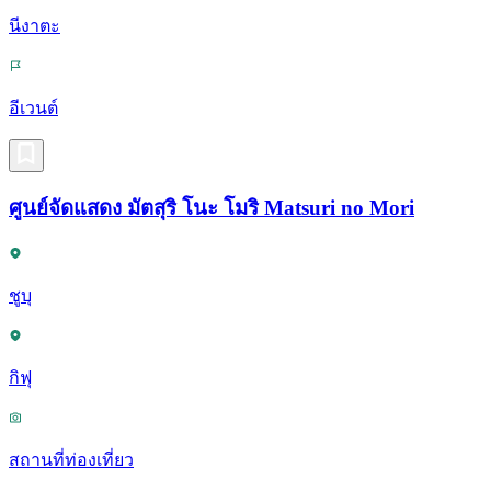
นีงาตะ
อีเวนต์
ศูนย์จัดแสดง มัตสุริ โนะ โมริ Matsuri no Mori
ชูบุ
กิฟุ
สถานที่ท่องเที่ยว