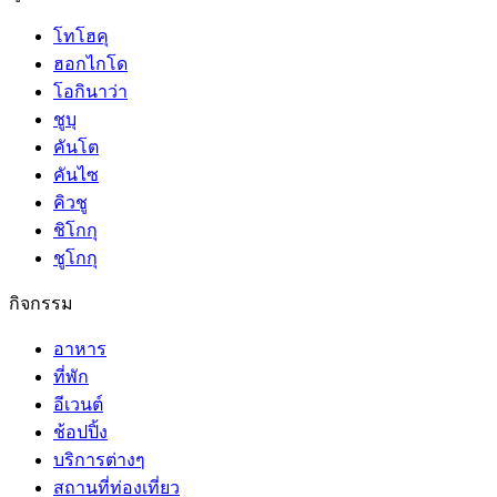
โทโฮคุ
ฮอกไกโด
โอกินาว่า
ชูบุ
คันโต
คันไซ
คิวชู
ชิโกกุ
ชูโกกุ
กิจกรรม
อาหาร
ที่พัก
อีเวนต์
ช้อปปิ้ง
บริการต่างๆ
สถานที่ท่องเที่ยว