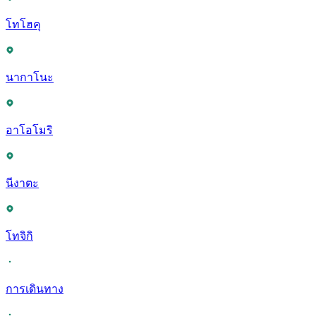
โทโฮคุ
นากาโนะ
อาโอโมริ
นีงาตะ
โทจิกิ
การเดินทาง