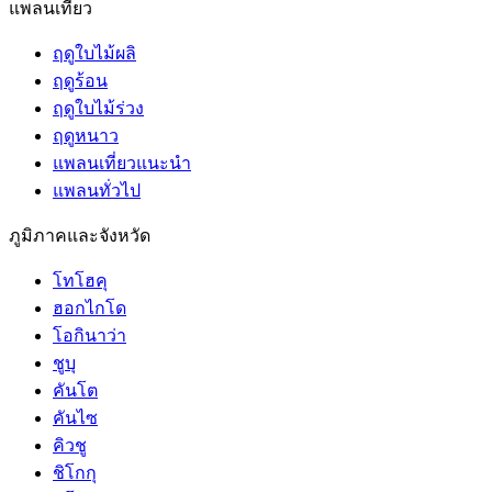
แพลนเที่ยว
ฤดูใบไม้ผลิ
ฤดูร้อน
ฤดูใบไม้ร่วง
ฤดูหนาว
แพลนเที่ยวแนะนำ
แพลนทั่วไป
ภูมิภาคและจังหวัด
โทโฮคุ
ฮอกไกโด
โอกินาว่า
ชูบุ
คันโต
คันไซ
คิวชู
ชิโกกุ