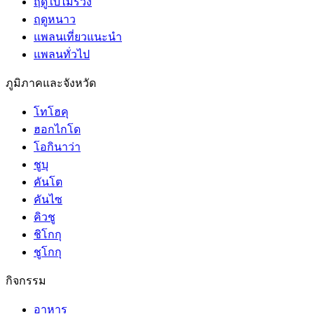
ฤดูใบไม้ร่วง
ฤดูหนาว
แพลนเที่ยวแนะนำ
แพลนทั่วไป
ภูมิภาคและจังหวัด
โทโฮคุ
ฮอกไกโด
โอกินาว่า
ชูบุ
คันโต
คันไซ
คิวชู
ชิโกกุ
ชูโกกุ
กิจกรรม
อาหาร