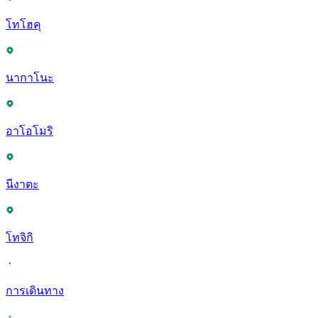
โทโฮคุ
นากาโนะ
อาโอโมริ
นีงาตะ
โทจิกิ
การเดินทาง