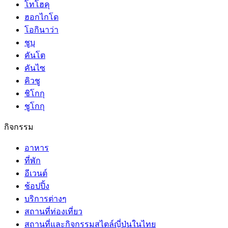
โทโฮคุ
ฮอกไกโด
โอกินาว่า
ชูบุ
คันโต
คันไซ
คิวชู
ชิโกกุ
ชูโกกุ
กิจกรรม
อาหาร
ที่พัก
อีเวนต์
ช้อปปิ้ง
บริการต่างๆ
สถานที่ท่องเที่ยว
สถานที่และกิจกรรมสไตล์ญี่ปุ่นในไทย