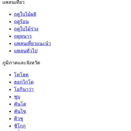
แพลนเที่ยว
ฤดูใบไม้ผลิ
ฤดูร้อน
ฤดูใบไม้ร่วง
ฤดูหนาว
แพลนเที่ยวแนะนำ
แพลนทั่วไป
ภูมิภาคและจังหวัด
โทโฮคุ
ฮอกไกโด
โอกินาว่า
ชูบุ
คันโต
คันไซ
คิวชู
ชิโกกุ