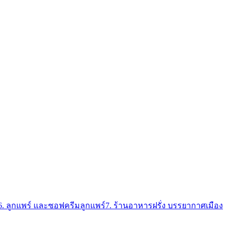
6. ลูกแพร์ และซอฟครีมลูกแพร์
7. ร้านอาหารฝรั่ง บรรยากาศเมือง