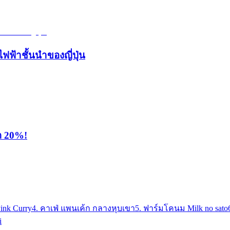
ไฟฟ้าชั้นนำของญี่ปุ่น
ุด 20%!
ink Curry
4. คาเฟ่ แพนเค้ก กลางหุบเขา
5. ฟาร์มโคนม Milk no sato
i