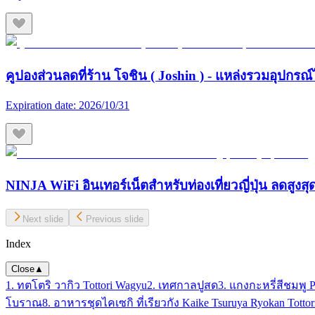
คูปองส่วนลดที่ร้าน โจชิน ( Joshin ) - แหล่งรวมอุปกรณ์
Expiration date:
2026/10/31
NINJA WiFi อินเทอร์เน็ตสำหรับท่องเที่ยวญี่ปุ่น ลดสูงส
Next slide
Previous slide
Index
Close
▲
1. ทตโตริ วากิว Tottori Wagyu
2. เทศกาลปูสด
3. แกงกะหรี่สีชมพู P
โบราณ
8. อาหารชุดไคเซกิ ที่เรียวกัง Kaike Tsuruya Ryokan Tottor