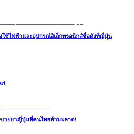
้ไฟฟ้าและอุปกรณ์อิเล็กทรอนิกส์ชื่อดังที่ญี่ปุ่น
ort
้านขายยาญี่ปุ่นที่คนไทยห้ามพลาด!